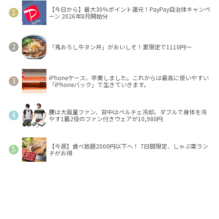
【今日から】最大30％ポイント還元！PayPay自治体キャンペ
ーン 2026年8月開始分
「鬼おろし牛タン丼」がおいしそ！夏限定で1110円～
iPhoneケース、卒業しました。これからは最高に使いやすい
「iPhoneバック」で生きていきます。
腰は大風量ファン、背中はペルチェ冷却。ダブルで身体を冷
やす1着2役のファン付きウェアが10,980円
【今週】食べ放題2000円以下へ！ 7日間限定、しゃぶ葉ラン
チがお得