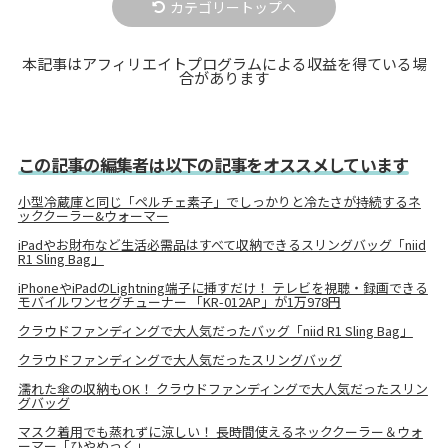
カテゴリートップへ
本記事はアフィリエイトプログラムによる収益を得ている場
合があります
この記事の編集者は以下の記事をオススメしています
小型冷蔵庫と同じ「ペルチェ素子」でしっかりと冷たさが持続するネ
ッククーラー&ウォーマー
iPadやお財布など生活必需品はすべて収納できるスリングバッグ「niid
R1 Sling Bag」
iPhoneやiPadのLightning端子に挿すだけ！ テレビを視聴・録画できる
モバイルワンセグチューナー 「KR-012AP」が1万978円
クラウドファンディングで大人気だったバッグ「niid R1 Sling Bag」
クラウドファンディングで大人気だったスリングバッグ
濡れた傘の収納もOK！ クラウドファンディングで大人気だったスリン
グバッグ
マスク着用でも蒸れずに涼しい！ 長時間使えるネッククーラー＆ウォ
ーマー「ひやぬっく」