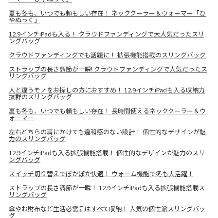
夏も冬も、いつでも頼もしい存在！ ネッククーラー＆ウォーマー「ひ
やぬっく」
12.9インチiPadも入る！ クラウドファンディングで大人気だったスリ
ングバッグ
クラウドファンディングでも話題に！ 拡張機能搭載のスリングバッグ
ストラップの長さ調節が一瞬! クラウドファンディングで人気だったス
リングバッグ
人と違うモノをお探しの方におすすめ！ 12.9インチiPadも入る収納力
抜群のスリングバッグ
夏も冬も、いつでも頼もしい存在！ 長時間使えるネッククーラー＆ウ
ォーマー
左右どちらの肩にかけても違和感のない設計！ 個性的なデザインが魅
力のスリングバッグ
12.9インチiPadも入る拡張機能搭載！ 個性的なデザインが魅力のスリ
ングバッグ
スイッチ切り替えでぽかぽか快適！ ウォーム機能で冬も大活躍！
ストラップの長さ調節が一瞬！ 12.9インチiPadも入る拡張機能搭載ス
リングバッグ
傘やお財布など生活必需品はすべて収納！ 人気の個性派スリングバッ
グ