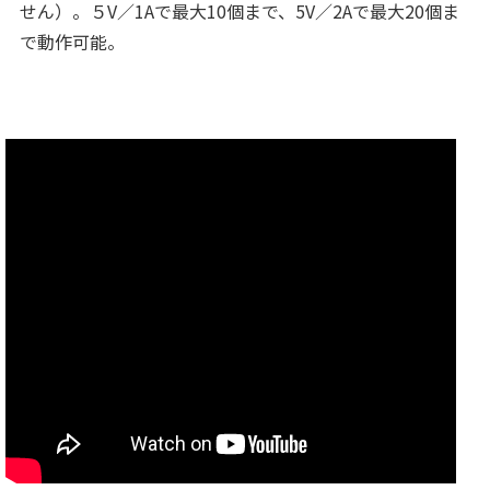
せん）。５V／1Aで最大10個まで、5V／2Aで最大20個ま
で動作可能。