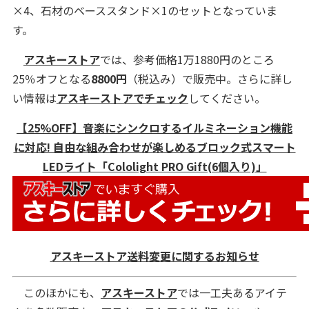
×4、石材のベーススタンド×1のセットとなっていま
す。
アスキーストア
では、参考価格1万1880円のところ
25％オフとなる
8800円
（税込み）で販売中。さらに詳し
い情報は
アスキーストアでチェック
してください。
【25%OFF】音楽にシンクロするイルミネーション機能
に対応! 自由な組み合わせが楽しめるブロック式スマート
LEDライト「Cololight PRO Gift(6個入り)」
アスキーストア送料変更に関するお知らせ
このほかにも、
アスキーストア
では一工夫あるアイテ