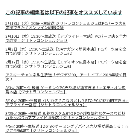
この記事の編集者は以下の記事をオススメしています
5月18日（火）20時～生放送 ジサトラコンシェルジュはPCパーツ店を
応援できた？オンライン戦略会議
3月10日（水）19:30～生放送【アプライド一宮店】PCパーツ店を全力
で応援！ジサトラコンシェルジュ#3
3月3日（水）19:30～生放送【OAナガシマ静岡本店】PCパーツ店を全
力で応援！ジサトラコンシェルジュ#2
2月17日（水）19:30～生放送【エディオン広島本店】PCパーツ店を全
力で応援！ジサトラコンシェルジュ#1
アスキーチャンネル生放送「デジデジ90」アーカイブ／2019年版＜目
次＞
8/3火 20時～生放送 ゲーミングPC売り場が凄すぎる！inエディオン広
島本店【ジサトラコンシェルジュ】
8/10火 20時～生放送 バリカタ？こなおとし？BTO PCが魅力的すぎるin
アプライド一宮店【ジサトラコンシェルジュ】
3/29火 20時～生放送 即納カスタムBTO PCや超攻撃的なケースなど魅
力たっぷりinアプライド博多店【ジサトラコンシェルジュ】
4/5火 20時～生放送 12.6mのゲーミングデバイス売り場が超高まる！in
ツクモ福岡店【ジサトラコンシェルジュ】