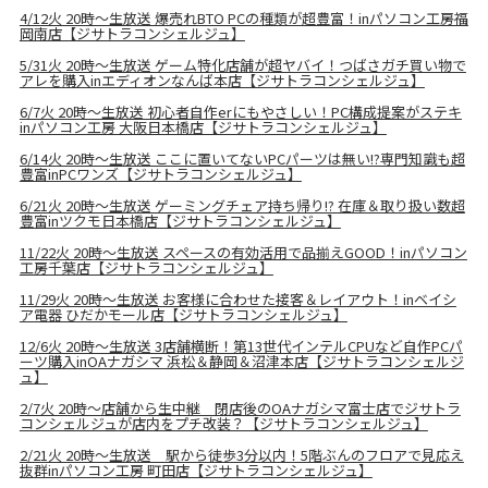
4/12火 20時～生放送 爆売れBTO PCの種類が超豊富！inパソコン工房福
岡南店【ジサトラコンシェルジュ】
5/31火 20時～生放送 ゲーム特化店舗が超ヤバイ！つばさガチ買い物で
アレを購入inエディオンなんば本店【ジサトラコンシェルジュ】
6/7火 20時～生放送 初心者自作erにもやさしい！PC構成提案がステキ
inパソコン工房 大阪日本橋店【ジサトラコンシェルジュ】
6/14火 20時～生放送 ここに置いてないPCパーツは無い!?専門知識も超
豊富inPCワンズ【ジサトラコンシェルジュ】
6/21火 20時～生放送 ゲーミングチェア持ち帰り!? 在庫＆取り扱い数超
豊富inツクモ日本橋店【ジサトラコンシェルジュ】
11/22火 20時～生放送 スペースの有効活用で品揃えGOOD！inパソコン
工房千葉店【ジサトラコンシェルジュ】
11/29火 20時～生放送 お客様に合わせた接客＆レイアウト！inベイシ
ア電器 ひだかモール店【ジサトラコンシェルジュ】
12/6火 20時～生放送 3店舗横断！第13世代インテルCPUなど自作PCパ
ーツ購入inOAナガシマ 浜松＆静岡＆沼津本店【ジサトラコンシェルジ
ュ】
2/7火 20時～店舗から生中継 閉店後のOAナガシマ富士店でジサトラ
コンシェルジュが店内をプチ改装？【ジサトラコンシェルジュ】
2/21火 20時～生放送 駅から徒歩3分以内！5階ぶんのフロアで見応え
抜群inパソコン工房 町田店【ジサトラコンシェルジュ】