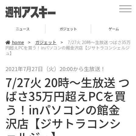
t
o
g
g
l
ニュース
ガジェット
ゲーム
e
n
a
home
>
ガジェット
>
7/27火 20時～生放送 つばさ35万
v
円超えPCを買う！inパソコンの館金沢店【ジサトラコンシェルジ
i
ュ】
g
a
t
i
2021年7月27日（火）20:00から生放送！
o
n
7/27火 20時～生放送 つ
ばさ35万円超えPCを買
う！inパソコンの館金
沢店【ジサトラコンシ