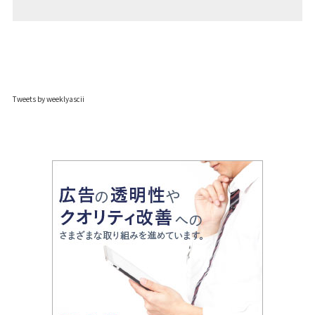
Tweets by weeklyascii