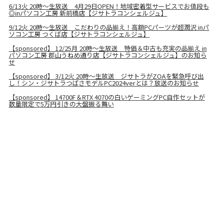
6/13火 20時～生放送 4月29日OPEN！地域密着型サービスでお値段も
◎inパソコン工房 新前橋店【ジサトラコンシェルジュ】
9/12火 20時～生放送 こだわりの品揃え！高額PCパーツが超潤沢 inパ
ソコン工房 つくば店【ジサトラコンシェルジュ】
【sponsored】 12/25月 20時～生放送 特価＆中古も充実の品揃え in
パソコン工房 郡山うねめ通り店【ジサトラコンシェルジュ】のお知ら
せ
【sponsored】 3/12火 20時～生放送 ジサトラがZOAを緊急呼び出
し！シン・ジサトラつばさモデルPC2024verとは？放送のお知らせ
【sponsored】 14700F＆RTX 4070の白いゲーミングPC自作セットが
数量限定で5万円引きの大盤振る舞い