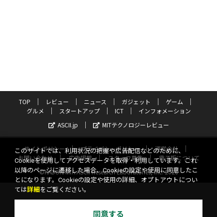
TOP
レビュー
ニュース
ガジェット
ゲーム
グルメ
スタートアップ
ICT
インフォメーション
ASCII.jp
MITテクノロジーレビュー
サイトポリシー
プライバシーポリシー
運営会社
このサイトでは、利用状況の把握や広告配信などのために、
お問い合わせ
広告掲載
スタッフ募集
電子版について
Cookieを使用してアクセスデータを取得・利用しています。これ
以降のページに遷移した場合、Cookieの設定や使用に同意したこ
©KADOKAWA ASCII Research Laboratories, Inc. 2026
とになります。Cookieの設定や使用の詳細、オプトアウトについ
ては
詳細
をご覧ください。
同意する