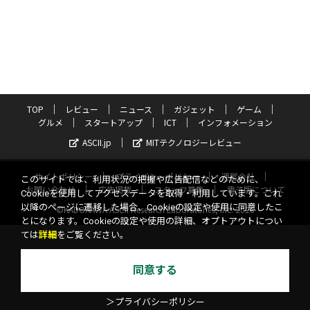
TOP
レビュー
ニュース
ガジェット
ゲーム
グルメ
スタートアップ
ICT
インフォメーション
ASCII.jp
MITテクノロジーレビュー
サイトポリシー
プライバシーポリシー
運営会社
このサイトでは、利用状況の把握や広告配信などのために、
お問い合わせ
広告掲載
スタッフ募集
電子版について
Cookieを使用してアクセスデータを取得・利用しています。これ
以降のページに遷移した場合、Cookieの設定や使用に同意したこ
©KADOKAWA ASCII Research Laboratories, Inc. 2026
とになります。Cookieの設定や使用の詳細、オプトアウトについ
ては
詳細
をご覧ください。
同意する
＞プライバシーポリシー