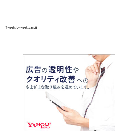
Tweets by weeklyascii