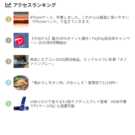
アクセスランキング
iPhoneケース、卒業しました。これからは最高に使いやすい
「iPhoneバック」で生きていきます。
【今日から】最大30％ポイント還元！PayPay自治体キャンペ
ーン 2026年8月開始分
熊本にエアコン300台即日納品、ビックカメラに称賛「大フ
ァインプレー」
「鬼おろし牛タン丼」がおいしそ！夏限定で1110円～
USB-Cだけで使える9.2型サブディスプレイ登場 HDMI不要
でPCケース内にも設置可能