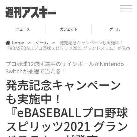
t
o
g
g
l
ニュース
ガジェット
ゲーム
e
n
a
home
>
ゲーム
>
発売記念キャンペーンも実施中！
v
『eBASEBALLプロ野球スピリッツ2021 グランドスラム』が発売
i
g
a
プロ野球12球団選手のサインボールかNintendo
t
i
Switchが抽選で当たる！
o
n
発売記念キャンペーン
も実施中！
『eBASEBALLプロ野球
スピリッツ2021 グラン