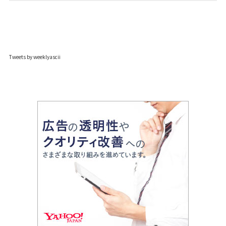
Tweets by weeklyascii