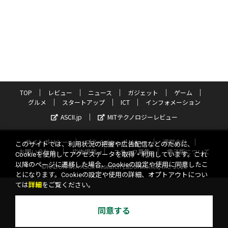
TOP
レビュー
ニュース
ガジェット
ゲーム
グルメ
スタートアップ
ICT
インフォメーション
ASCII.jp
MITテクノロジーレビュー
サイトポリシー
プライバシーポリシー
運営会社
このサイトでは、利用状況の把握や広告配信などのために、
お問い合わせ
広告掲載
スタッフ募集
電子版について
Cookieを使用してアクセスデータを取得・利用しています。これ
以降のページに遷移した場合、Cookieの設定や使用に同意したこ
©KADOKAWA ASCII Research Laboratories, Inc. 2026
とになります。Cookieの設定や使用の詳細、オプトアウトについ
ては
詳細
をご覧ください。
同意する