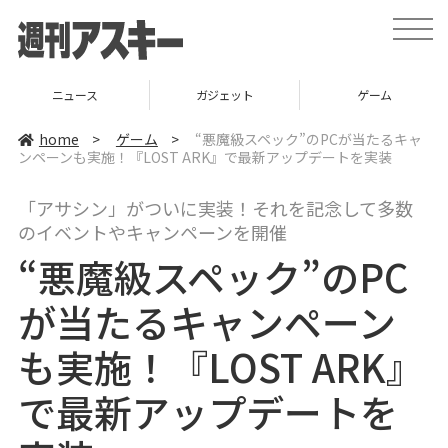
t
o
g
g
l
ニュース
ガジェット
ゲーム
e
n
a
home
>
ゲーム
>
“悪魔級スペック”のPCが当たるキャ
v
ンペーンも実施！『LOST ARK』で最新アップデートを実装
i
g
a
「アサシン」がついに実装！それを記念して多数
t
i
のイベントやキャンペーンを開催
o
n
“悪魔級スペック”のPC
が当たるキャンペーン
も実施！『LOST ARK』
で最新アップデートを