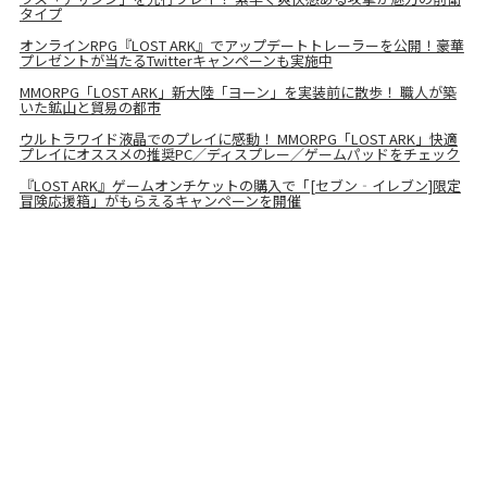
タイプ
オンラインRPG『LOST ARK』でアップデートトレーラーを公開！豪華
プレゼントが当たるTwitterキャンペーンも実施中
MMORPG「LOST ARK」新大陸「ヨーン」を実装前に散歩！ 職人が築
いた鉱山と貿易の都市
ウルトラワイド液晶でのプレイに感動！ MMORPG「LOST ARK」快適
プレイにオススメの推奨PC／ディスプレー／ゲームパッドをチェック
『LOST ARK』ゲームオンチケットの購入で「[セブン‐イレブン]限定
冒険応援箱」がもらえるキャンペーンを開催