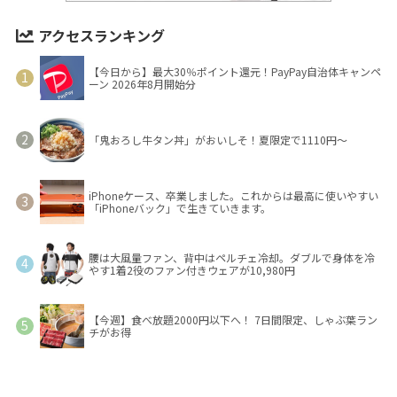
アクセスランキング
【今日から】最大30％ポイント還元！PayPay自治体キャンペ
ーン 2026年8月開始分
「鬼おろし牛タン丼」がおいしそ！夏限定で1110円～
iPhoneケース、卒業しました。これからは最高に使いやすい
「iPhoneバック」で生きていきます。
腰は大風量ファン、背中はペルチェ冷却。ダブルで身体を冷
やす1着2役のファン付きウェアが10,980円
【今週】食べ放題2000円以下へ！ 7日間限定、しゃぶ葉ラン
チがお得