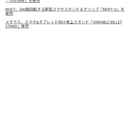
「TickTime」を発売
MOFT、360度回転する新型スマホスタンド＆グリップ「MOFT O」を
発売
メタラス、スマホ&タブレット向け卓上スタンド「VARIABLE BILLET
STAND」発売