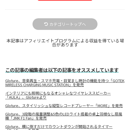
カテゴリートップへ
本記事はアフィリエイトプログラムによる収益を得ている場
合があります
この記事の編集者は以下の記事をオススメしています
Gloture、音楽再生・スマホ充電・目覚まし時計の機能を持つ「GOTEK
WIRELESS CHARGING MUSIC STATION」を発売
インテリアにも照明にもなるオシャレなワイヤレススピーカー
「AULA」、Glotureより
Gloture、スタイリッシュな縦型レコードプレーヤー「MORE」を発売
Gloture、3段階の風量調整&5色のLEDライト搭載の卓上羽根なし扇風
機「JMK F1 Fan」を発売
Gloture、横に倒すだけでカウントダウンが開始されるタイマー