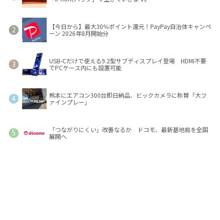
【今日から】最大30％ポイント還元！PayPay自治体キャンペ
ーン 2026年8月開始分
USB-Cだけで使える9.2型サブディスプレイ登場 HDMI不要
でPCケース内にも設置可能
熊本にエアコン300台即日納品、ビックカメラに称賛「大フ
ァインプレー」
「つながりにくい」改善なるか ドコモ、最新基地局を全国
展開へ