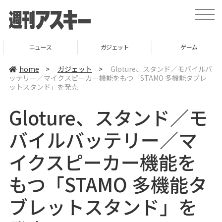
t
o
g
g
l
ニュース
ガジェット
ゲーム
e
n
a
home
>
ガジェット
>
Gloture、スタンド／モバイルバ
v
ッテリー／マイクスピーカー機能をもつ「STAMO 多機能タブレ
i
ットスタンド」を発売
g
a
t
Gloture、スタンド／モ
i
o
n
バイルバッテリー／マ
イクスピーカー機能を
もつ「STAMO 多機能タ
ブレットスタンド」を