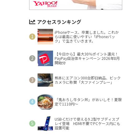
アクセスランキング
iPhoneケース、卒業しました。これか
らは最高に使いやすい「iPhoneバッ
ク」で生きていきます。
【今日から】最大30％ポイント還元！
PayPay自治体キャンペーン 2026年8月
開始分
熊本にエアコン300台即日納品、ビック
カメラに称賛「大ファインプレー」
「鬼おろし牛タン丼」がおいしそ！夏限
定で1110円～
USB-Cだけで使える9.2型サブディスプ
レイ登場 HDMI不要でPCケース内にも
設置可能