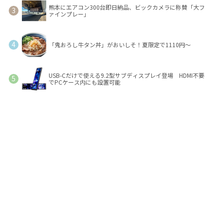
熊本にエアコン300台即日納品、ビックカメラに称賛「大フ
ァインプレー」
「鬼おろし牛タン丼」がおいしそ！夏限定で1110円～
USB-Cだけで使える9.2型サブディスプレイ登場 HDMI不要
でPCケース内にも設置可能