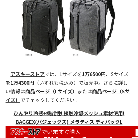
アスキーストア
では、Lサイズを
1万6500円
、Sサイズ
を
1万4300円
（いずれも税込み）で販売中。さらに詳し
い情報は
商品ページ（Lサイズ）
または
商品ページ（Sサ
イズ）
でチェックしてください。
ひんやり冷感+機能性! 接触冷感メッシュ素材使用!
BAGGEX(バジェックス) メラティス ディパックL