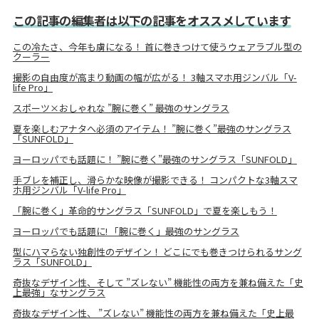
この記事の編集者は以下の記事をオススメしています
この冷たさ、今年も虜になる！ 首に巻きつけて使うウェアラブル型の
クーラー
撮影の自由度が高まり動画の幅が広がる！ 3軸スマホ用ジンバル「V-
life Pro」
スポーツ×おしゃれな ”腕に巻く” 最強のサングラス
夏を楽しむアナタへ必須のアイテム！ ”腕に巻く”最強のサングラス
「SUNFOLD」
ヨーロッパでも話題に！ ”腕に巻く”最強のサングラス「SUNFOLD」
手ブレを補正し、滑らかな映像が撮影できる！ コンパクトな3軸スマ
ホ用ジンバル「V-life Pro」
「腕に巻く」革命的サングラス「SUNFOLD」で夏を楽しもう！
ヨーロッパでも話題に! 「腕に巻く」最強のサングラス
型にハマらない独創性のデザイン！ どこにでも巻きつけられるサング
ラス「SUNFOLD」
奇抜なデザイン性、そして ”ズレない” 機能性の両方を兼ね備えた「史
上最強」なサングラス
奇抜なデザイン性、 ”ズレない” 機能性の両方を兼ね備えた「史上最