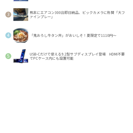
熊本にエアコン300台即日納品、ビックカメラに称賛「大フ
ァインプレー」
「鬼おろし牛タン丼」がおいしそ！夏限定で1110円～
USB-Cだけで使える9.2型サブディスプレイ登場 HDMI不要
でPCケース内にも設置可能