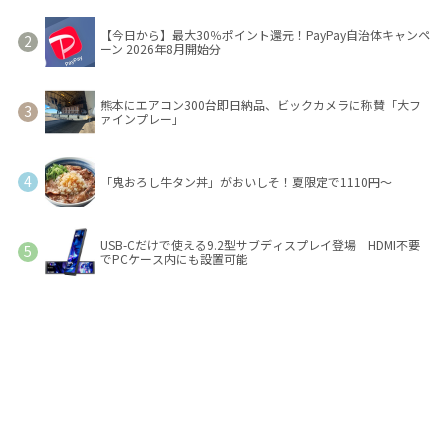
【今日から】最大30％ポイント還元！PayPay自治体キャンペ
ーン 2026年8月開始分
熊本にエアコン300台即日納品、ビックカメラに称賛「大フ
ァインプレー」
「鬼おろし牛タン丼」がおいしそ！夏限定で1110円～
USB-Cだけで使える9.2型サブディスプレイ登場 HDMI不要
でPCケース内にも設置可能