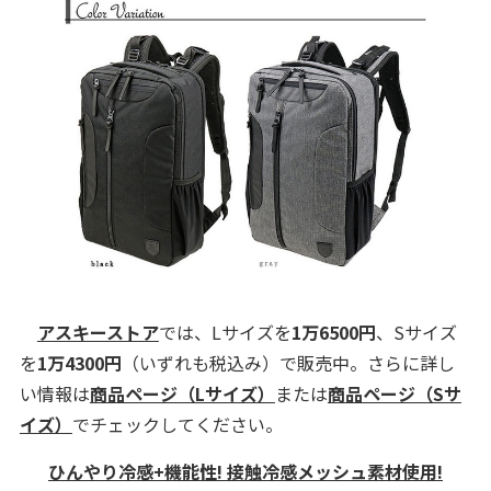
アスキーストア
では、Lサイズを
1万6500円
、Sサイズ
を
1万4300円
（いずれも税込み）で販売中。さらに詳し
い情報は
商品ページ（Lサイズ）
または
商品ページ（Sサ
イズ）
でチェックしてください。
ひんやり冷感+機能性! 接触冷感メッシュ素材使用!