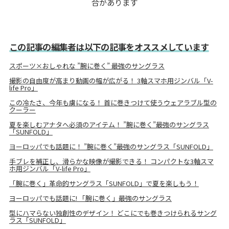
合があります
この記事の編集者は以下の記事をオススメしています
スポーツ×おしゃれな ”腕に巻く” 最強のサングラス
撮影の自由度が高まり動画の幅が広がる！ 3軸スマホ用ジンバル「V-
life Pro」
この冷たさ、今年も虜になる！ 首に巻きつけて使うウェアラブル型の
クーラー
夏を楽しむアナタへ必須のアイテム！ ”腕に巻く”最強のサングラス
「SUNFOLD」
ヨーロッパでも話題に！ ”腕に巻く”最強のサングラス「SUNFOLD」
手ブレを補正し、滑らかな映像が撮影できる！ コンパクトな3軸スマ
ホ用ジンバル「V-life Pro」
「腕に巻く」革命的サングラス「SUNFOLD」で夏を楽しもう！
ヨーロッパでも話題に! 「腕に巻く」最強のサングラス
型にハマらない独創性のデザイン！ どこにでも巻きつけられるサング
ラス「SUNFOLD」