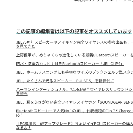
この記事の編集者は以下の記事をオススメしています
JBL75周年スピーカーやノイキャン完全ワイヤレスの参考出品も、一
を見てきた
上野優華が、めちゃくちゃ進化している最新Bluetoothスピーカー
防水・防塵のカラビナ付きBluetoothスピーカー「JBL CLIP4」
JBL、ホームリスニングにも手頃なサイズのブックシェルフ型スタジ
JBL、たくさんで光るスピーカー「PULSE 5」を新世代に
ハーマンインターナショナル、7.1.4ch完全ワイヤレスサラウンドシステム
を発売
JBL、耳をふさがない完全ワイヤレスイヤホン「SOUNDGEAR SENS
Bluetoothスピーカーで人気No.1のJBL、代表機種のFlip 7とCha
応！
【PC環境お手軽アップグレード】ちょいイイPC用スピーカーの購
なるよ！