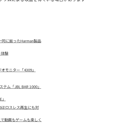
同に揃ったHarman製品
を体験
オモニター「4309」
「JBL BAR 1000」
E」
rge 6はロスレス再生にも対
入で動画もゲームも楽しく