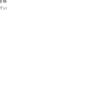
を移
てい