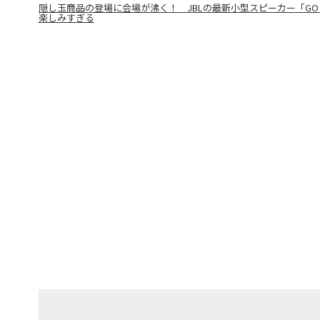
隠し玉商品の登場に会場が沸く！ JBLの最新小型スピーカー「GO
楽しみすぎる