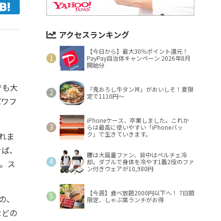
アクセスランキング
【今日から】最大30％ポイント還元！
PayPay自治体キャンペーン 2026年8月
開始分
でも大
「鬼おろし牛タン丼」がおいしそ！夏限
定で1110円～
パワフ
iPhoneケース、卒業しました。これか
らは最高に使いやすい「iPhoneバッ
ク」で生きていきます。
れま
せば、
腰は大風量ファン、背中はペルチェ冷
却。ダブルで身体を冷やす1着2役のファ
。ス
ン付きウェアが10,980円
【今週】食べ放題2000円以下へ！ 7日間
の、
限定、しゃぶ葉ランチがお得
などの