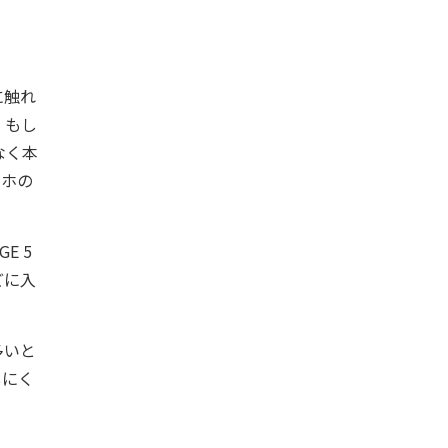
に触れ
。もし
なく本
マホの
E 5
どに入
多いと
しにく