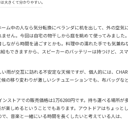
ンは大きくて分かりやすい。
ーム中の人なら気分転換にベランダに机を出して、外の空気
れません。今回は自宅の物干しから庭を眺めて使ってみました
書しながら時間を過ごすとかも。料理中の濡れた手でも気兼ね
供給もできますから、スピーカーのバッテリーは持つけど、ス
雨が交互に訪れる不安定な天候ですが、個人的には、CHARG
天候の移り変わりが激しいシチュエーションでも、布バッグな
オンラインストアでの販売価格は1万6280円です。持ち運べる場所が
楽が楽しめるということでもあります。アウトドアはちょっと
ので、音楽と一緒にいる時間を長くしたいと考えている人は、