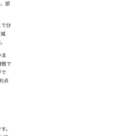
で、部
とで分
が減
す。
いま
特徴で
がで
利点
です。