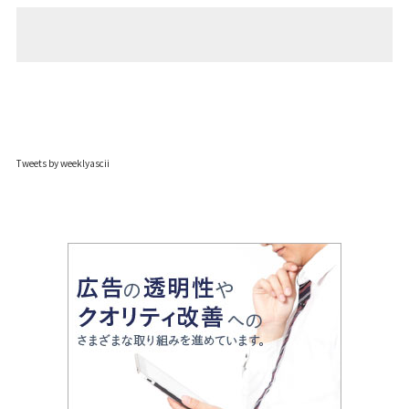
Tweets by weeklyascii