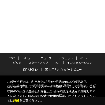
TOP
レビュー
ニュース
ガジェット
ゲーム
グルメ
スタートアップ
ICT
インフォメーション
ASCII.jp
MITテクノロジーレビュー
サイトポリシー
プライバシーポリシー
運営会社
このサイトでは、利用状況の把握や広告配信などのために、
お問い合わせ
広告掲載
スタッフ募集
電子版について
Cookieを使用してアクセスデータを取得・利用しています。これ
以降のページに遷移した場合、Cookieの設定や使用に同意したこ
©KADOKAWA ASCII Research Laboratories, Inc. 2026
とになります。Cookieの設定や使用の詳細、オプトアウトについ
ては
詳細
をご覧ください。