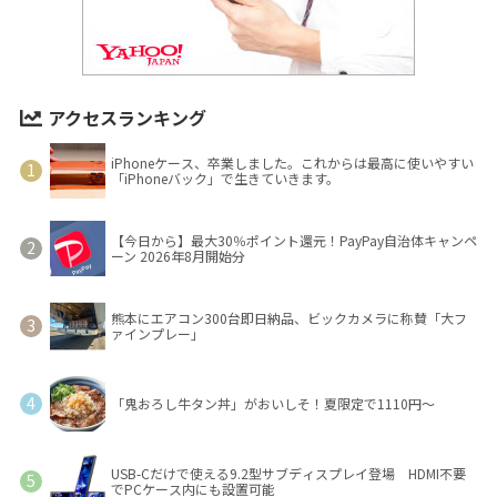
アクセスランキング
iPhoneケース、卒業しました。これからは最高に使いやすい
「iPhoneバック」で生きていきます。
【今日から】最大30％ポイント還元！PayPay自治体キャンペ
ーン 2026年8月開始分
熊本にエアコン300台即日納品、ビックカメラに称賛「大フ
ァインプレー」
「鬼おろし牛タン丼」がおいしそ！夏限定で1110円～
USB-Cだけで使える9.2型サブディスプレイ登場 HDMI不要
でPCケース内にも設置可能