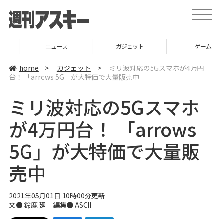
t
o
g
g
l
ニュース
ガジェット
ゲーム
e
n
a
home
>
ガジェット
>
ミリ波対応の5Gスマホが4万円
v
台！ 「arrows 5G」が大特価で大量販売中
i
g
a
ミリ波対応の5Gスマホ
t
i
o
が4万円台！ 「arrows
n
5G」が大特価で大量販
売中
2021年05月01日 10時00分更新
文● 鈴鹿 廻 編集● ASCII