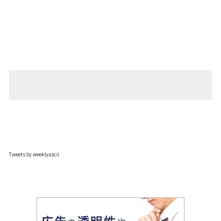
Tweets by weeklyascii