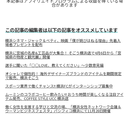
本記事はアフィリエイトプログラムによる収益を得ている場
合があります
この記事の編集者は以下の記事をオススメしています
横浜シネマ・ジャック＆ベティ、映画「僕が跳びはねる理由」先着入
場者プレゼントを配布
横浜に宮城の名産&工芸品が大集合！ そごう横浜店で4月6日から「宮
城県の物産と観光展」開催
選手に聞いた「○○LOVE、教えてください」～少数意見編
オシャレで個性的！ 海外デザイナーズブランドのアイテムを期間限定
で販売、横浜そごう
スポーツ業界で働くチャンス!! 横浜FCがインターンシップ募集中
ムーミンのコラボコーヒー飲みたい!! おうち時間が楽しくなる注目アイ
テム発売、COFFEE STYLE UCC 横浜店
働く女性を支援する学びと交流の場、「横浜女性ネットワーク会議＆
ウーマンビジネスフェスタ」パシフィコ横浜にて11月28日開催