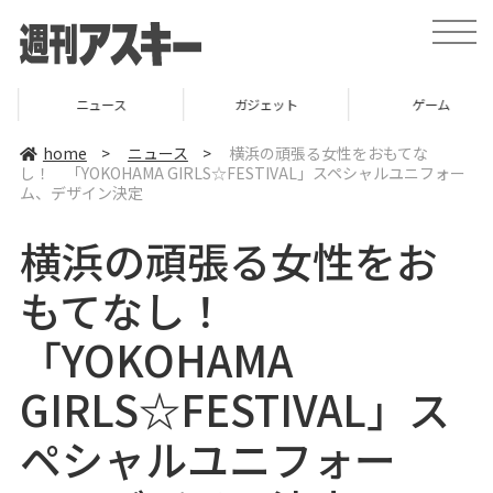
t
o
g
g
l
ニュース
ガジェット
ゲーム
e
n
a
home
>
ニュース
>
横浜の頑張る女性をおもてな
v
し！ 「YOKOHAMA GIRLS☆FESTIVAL」スペシャルユニフォー
i
ム、デザイン決定
g
a
t
横浜の頑張る女性をお
i
o
n
もてなし！
「YOKOHAMA
GIRLS☆FESTIVAL」ス
ペシャルユニフォー