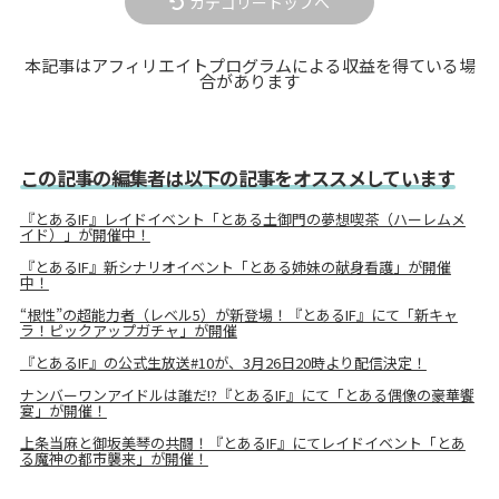
カテゴリートップへ
本記事はアフィリエイトプログラムによる収益を得ている場
合があります
この記事の編集者は以下の記事をオススメしています
『とあるIF』レイドイベント「とある土御門の夢想喫茶（ハーレムメ
イド）」が開催中！
『とあるIF』新シナリオイベント「とある姉妹の献身看護」が開催
中！
“根性”の超能力者（レベル5）が新登場！『とあるIF』にて「新キャ
ラ！ピックアップガチャ」が開催
『とあるIF』の公式生放送#10が、3月26日20時より配信決定！
ナンバーワンアイドルは誰だ!?『とあるIF』にて「とある偶像の豪華饗
宴」が開催！
上条当麻と御坂美琴の共闘！『とあるIF』にてレイドイベント「とあ
る魔神の都市襲来」が開催！