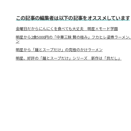
この記事の編集者は以下の記事をオススメしています
金曜日だからにんにくを食べても大丈夫 明星×モード学園
明星から2食5000円の「中華三昧 贅の極み」フカヒレ姿煮ラーメ
ン
明星から「麺とスープだけ」の究極のかけラーメン
明星、好評の「麺とスープだけ」シリーズ 新作は「貝だし」