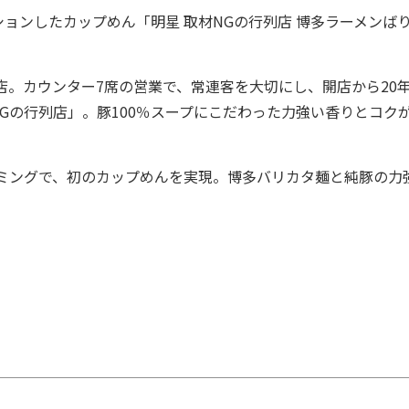
ンしたカップめん「明星 取材NGの行列店 博多ラーメンば
。カウンター7席の営業で、常連客を大切にし、開店から20
Gの行列店」。豚100％スープにこだわった力強い香りとコク
ミングで、初のカップめんを実現。博多バリカタ麺と純豚の力