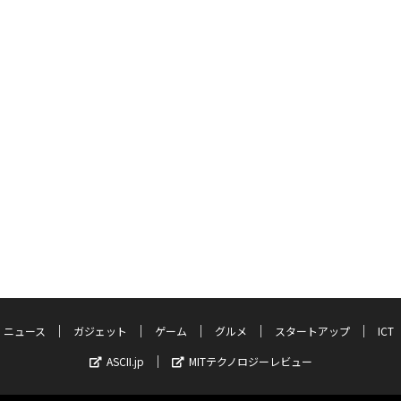
ニュース
ガジェット
ゲーム
グルメ
スタートアップ
ICT
ASCII.jp
MITテクノロジーレビュー