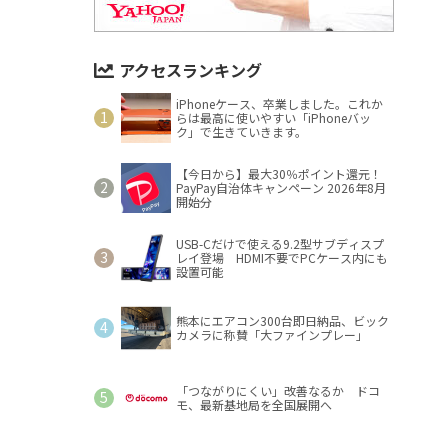
アクセスランキング
iPhoneケース、卒業しました。これか
らは最高に使いやすい「iPhoneバッ
ク」で生きていきます。
【今日から】最大30％ポイント還元！
PayPay自治体キャンペーン 2026年8月
開始分
USB-Cだけで使える9.2型サブディスプ
レイ登場 HDMI不要でPCケース内にも
設置可能
熊本にエアコン300台即日納品、ビック
カメラに称賛「大ファインプレー」
「つながりにくい」改善なるか ドコ
モ、最新基地局を全国展開へ