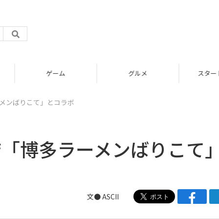
グルメ
スタートアップ
ーメンばりこて」とコラボ
店「博多ラーメンばりこて
文● ASCII