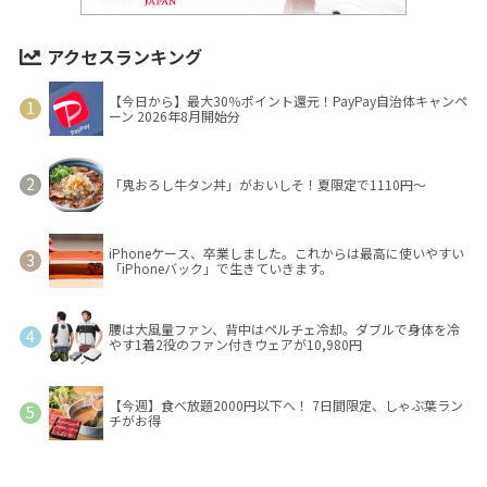
アクセスランキング
【今日から】最大30％ポイント還元！PayPay自治体キャンペ
ーン 2026年8月開始分
「鬼おろし牛タン丼」がおいしそ！夏限定で1110円～
iPhoneケース、卒業しました。これからは最高に使いやすい
「iPhoneバック」で生きていきます。
腰は大風量ファン、背中はペルチェ冷却。ダブルで身体を冷
やす1着2役のファン付きウェアが10,980円
【今週】食べ放題2000円以下へ！ 7日間限定、しゃぶ葉ラン
チがお得