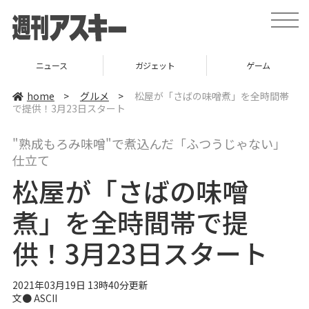
t
o
g
g
l
ニュース
ガジェット
ゲーム
e
n
a
home
>
グルメ
>
松屋が「さばの味噌煮」を全時間帯
v
で提供！3月23日スタート
i
g
a
"熟成もろみ味噌"で煮込んだ「ふつうじゃない」
t
i
仕立て
o
n
松屋が「さばの味噌
煮」を全時間帯で提
供！3月23日スタート
2021年03月19日 13時40分更新
文● ASCII