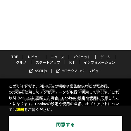
TOP
レビュー
ニュース
ガジェット
ゲーム
グルメ
スタートアップ
ICT
インフォメーション
ASCII.jp
MITテクノロジーレビュー
サイトポリシー
プライバシーポリシー
運営会社
このサイトでは、利用状況の把握や広告配信などのために、
お問い合わせ
広告掲載
スタッフ募集
電子版について
Cookieを使用してアクセスデータを取得・利用しています。これ
以降のページに遷移した場合、Cookieの設定や使用に同意したこ
©KADOKAWA ASCII Research Laboratories, Inc. 2026
とになります。Cookieの設定や使用の詳細、オプトアウトについ
ては
詳細
をご覧ください。
同意する