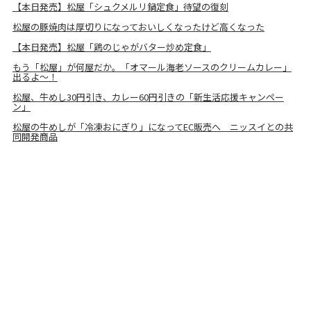
【本日発売】松屋「シュクメルリ鍋定食」待望の復刻
松屋の豚焼肉は厚切りになっておいしくなったけど高くなった
【本日発売】松屋「鶏のじゃがバター炒め定食」
もう「松屋」が何屋だか。「オマール海老ソースのクリームカレー」
出るよ～！
松屋、牛めし30円引き、カレー60円引きの「新生活応援キャンペー
ン」
松屋の牛めしが「冷凍おにぎり」になってEC販売へ ニッスイとの共
同開発商品