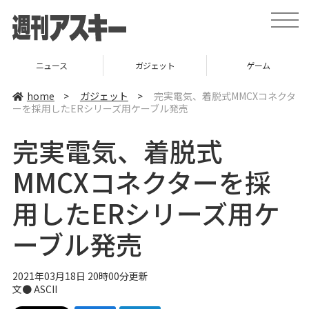
t
o
g
g
l
ニュース
ガジェット
ゲーム
e
n
a
home
>
ガジェット
>
完実電気、着脱式MMCXコネクタ
v
ーを採用したERシリーズ用ケーブル発売
i
g
a
完実電気、着脱式
t
i
o
MMCXコネクターを採
n
用したERシリーズ用ケ
ーブル発売
2021年03月18日 20時00分更新
文● ASCII