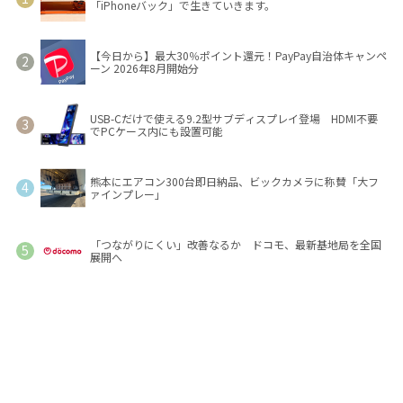
「iPhoneバック」で生きていきます。
【今日から】最大30％ポイント還元！PayPay自治体キャンペ
ーン 2026年8月開始分
USB-Cだけで使える9.2型サブディスプレイ登場 HDMI不要
でPCケース内にも設置可能
熊本にエアコン300台即日納品、ビックカメラに称賛「大フ
ァインプレー」
「つながりにくい」改善なるか ドコモ、最新基地局を全国
展開へ