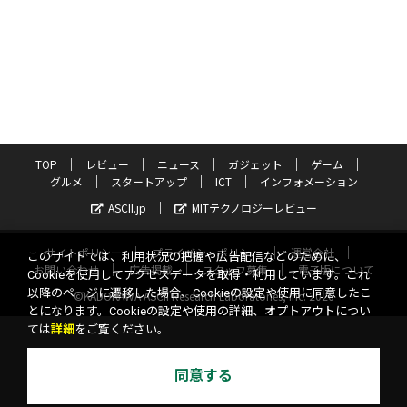
TOP
レビュー
ニュース
ガジェット
ゲーム
グルメ
スタートアップ
ICT
インフォメーション
ASCII.jp
MITテクノロジーレビュー
サイトポリシー
プライバシーポリシー
運営会社
このサイトでは、利用状況の把握や広告配信などのために、
お問い合わせ
広告掲載
スタッフ募集
電子版について
Cookieを使用してアクセスデータを取得・利用しています。これ
以降のページに遷移した場合、Cookieの設定や使用に同意したこ
©KADOKAWA ASCII Research Laboratories, Inc. 2026
とになります。Cookieの設定や使用の詳細、オプトアウトについ
ては
詳細
をご覧ください。
同意する