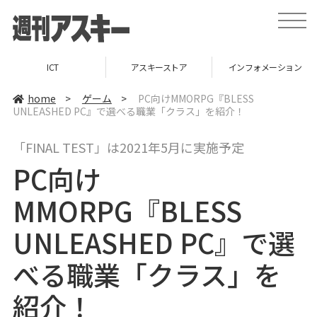
t
o
g
g
l
ICT
アスキーストア
インフォメーション
e
n
a
home
>
ゲーム
>
PC向けMMORPG『BLESS
v
UNLEASHED PC』で選べる職業「クラス」を紹介！
i
g
a
「FINAL TEST」は2021年5月に実施予定
t
i
PC向け
o
n
MMORPG『BLESS
UNLEASHED PC』で選
べる職業「クラス」を
紹介！