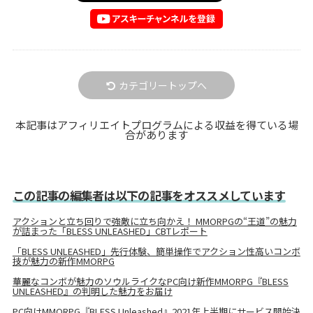
カテゴリートップへ
本記事はアフィリエイトプログラムによる収益を得ている場
合があります
この記事の編集者は以下の記事をオススメしています
アクションと立ち回りで強敵に立ち向かえ！ MMORPGの“王道”の魅力
が詰まった「BLESS UNLEASHED」CBTレポート
「BLESS UNLEASHED」先行体験、簡単操作でアクション性高いコンボ
技が魅力の新作MMORPG
華麗なコンボが魅力のソウルライクなPC向け新作MMORPG『BLESS
UNLEASHED』の判明した魅力をお届け
PC向けMMORPG『BLESS Unleashed』2021年上半期にサービス開始決