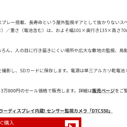
ィスプレー搭載、長寿命という屋外監視ギアとして抜かりないス
／重さ（電池含む）は、およそ幅101×奥行き135×高さ70
ろん、人の目に行き届きにくい場所や広大な敷地の監視、鳥
撮影し、SDカードに保存します。電源は単三アルカリ乾電池
3万800円のセール価格で販売します。詳細は
販売ページ
をご
チカラーディスプレイ内蔵! センサー監視カメラ「DTC550」