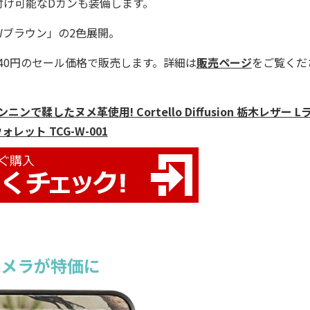
付け可能なDカンも装備します。
ブラウン」の2色展開。
40円のセール価格で販売します。詳細は
販売ページ
をご覧くだ
したヌメ革使用! Cortello Diffusion 栃木レザー L
レット TCG-W-001
カメラが特価に