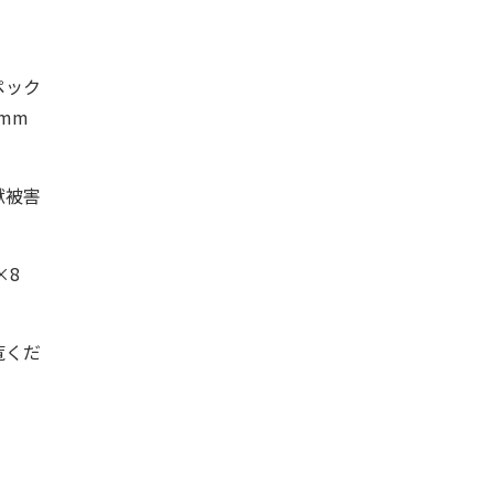
ペック
mm
獣被害
×8
覧くだ