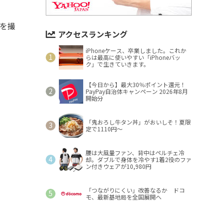
画を撮
アクセスランキング
iPhoneケース、卒業しました。これか
らは最高に使いやすい「iPhoneバッ
ク」で生きていきます。
【今日から】最大30％ポイント還元！
PayPay自治体キャンペーン 2026年8月
開始分
「鬼おろし牛タン丼」がおいしそ！夏限
定で1110円～
腰は大風量ファン、背中はペルチェ冷
却。ダブルで身体を冷やす1着2役のファ
ン付きウェアが10,980円
「つながりにくい」改善なるか ドコ
モ、最新基地局を全国展開へ