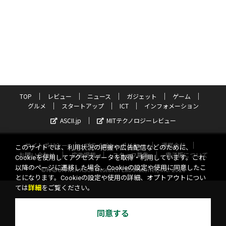
TOP
レビュー
ニュース
ガジェット
ゲーム
グルメ
スタートアップ
ICT
インフォメーション
ASCII.jp
MITテクノロジーレビュー
サイトポリシー
プライバシーポリシー
運営会社
このサイトでは、利用状況の把握や広告配信などのために、
お問い合わせ
広告掲載
スタッフ募集
電子版について
Cookieを使用してアクセスデータを取得・利用しています。これ
以降のページに遷移した場合、Cookieの設定や使用に同意したこ
©KADOKAWA ASCII Research Laboratories, Inc. 2026
とになります。Cookieの設定や使用の詳細、オプトアウトについ
ては
詳細
をご覧ください。
同意する