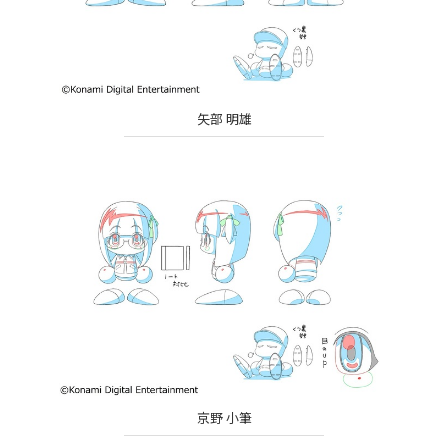
矢部 明雄
京野 小筆