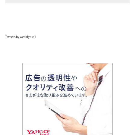
Tweets by weeklyascii