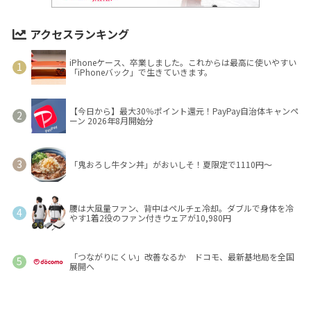
アクセスランキング
iPhoneケース、卒業しました。これからは最高に使いやすい
「iPhoneバック」で生きていきます。
【今日から】最大30％ポイント還元！PayPay自治体キャンペ
ーン 2026年8月開始分
「鬼おろし牛タン丼」がおいしそ！夏限定で1110円～
腰は大風量ファン、背中はペルチェ冷却。ダブルで身体を冷
やす1着2役のファン付きウェアが10,980円
「つながりにくい」改善なるか ドコモ、最新基地局を全国
展開へ