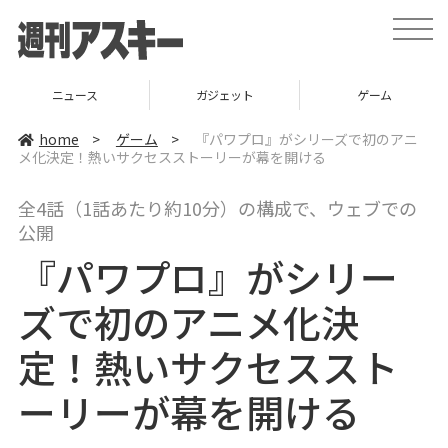
t
o
g
g
l
ニュース
ガジェット
ゲーム
e
n
a
home
>
ゲーム
>
『パワプロ』がシリーズで初のアニ
v
メ化決定！熱いサクセスストーリーが幕を開ける
i
g
a
全4話（1話あたり約10分）の構成で、ウェブでの
t
i
公開
o
n
『パワプロ』がシリー
ズで初のアニメ化決
定！熱いサクセススト
ーリーが幕を開ける