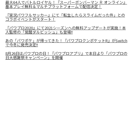
最大64人でバトルロイヤル！『スーパーボンバーマン Ｒ オンライン』
基本プレイ無料＆マルチプラットフォームで配信決定！
『実況パワフルサッカー』にて「転生したらスライムだった件」との
コラボイベントがスタート！
『パワプロ2020』にて2021シーズンへの無料アップデートが実施！本
人監修の「覚醒ダルビッシュ」も登場!!
あの「パワポケ」が帰ってきた！『パワプロクンポケットR』がSwitch
で今冬に発売決定!!
8月26日はパワプロの日！『パワプロアプリ』で本日より「パワプロの
日大感謝祭キャンペーン」を開催