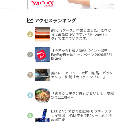
アクセスランキング
iPhoneケース、卒業しました。これか
らは最高に使いやすい「iPhoneバッ
ク」で生きていきます。
【今日から】最大30％ポイント還元！
PayPay自治体キャンペーン 2026年8月
開始分
熊本にエアコン300台即日納品、ビック
カメラに称賛「大ファインプレー」
「鬼おろし牛タン丼」がおいしそ！夏限
定で1110円～
USB-Cだけで使える9.2型サブディスプ
レイ登場 HDMI不要でPCケース内にも
設置可能