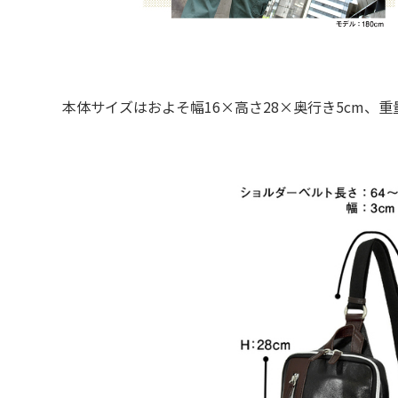
本体サイズはおよそ幅16×高さ28×奥行き5cm、重量お