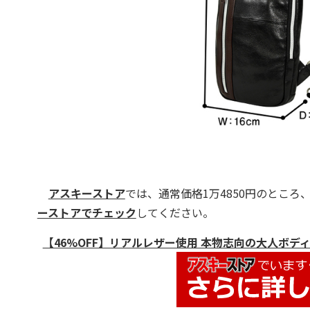
アスキーストア
では、通常価格1万4850円のところ、
ーストアでチェック
してください。
【46%OFF】リアルレザー使用 本物志向の大人ボディバッグ T