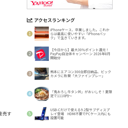
アクセスランキング
iPhoneケース、卒業しました。これか
らは最高に使いやすい「iPhoneバッ
ク」で生きていきます。
【今日から】最大30％ポイント還元！
PayPay自治体キャンペーン 2026年8月
開始分
熊本にエアコン300台即日納品、ビック
カメラに称賛「大ファインプレー」
「鬼おろし牛タン丼」がおいしそ！夏限
定で1110円～
USB-Cだけで使える9.2型サブディスプ
発売す
レイ登場 HDMI不要でPCケース内にも
設置可能