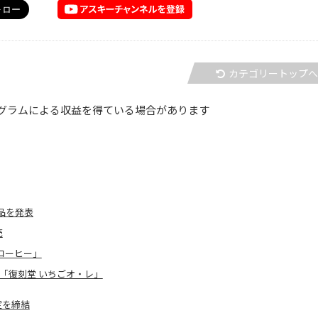
カテゴリートップ
グラムによる収益を得ている場合があります
品を発表
売
コーヒー」
「復刻堂 いちごオ・レ」
定を締結