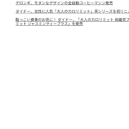
デロンギ、モダンなデザインの全自動コーヒーマシン発売
ダイドー、女性に人気「大人のカロリミット」茶シリーズを初リニ
脂っこい食事のお供に！ ダイドー、「大人のカロリミット 烏龍茶
ミット ジャスミンティープラス」を発売