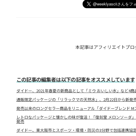
本記事はアフィリエイトプロ
この記事の編集者は以下の記事をオススメしています
ダイドー、2021年春夏の新商品として「ミウ おいしい水」など4商
通販限定パッケージの「リラックマの天然水」、2月22日から新発
発売以来のロングセラー商品をリニューアル「ダイドーブレンド M
レトロなパッケージと懐かしの味が復活！「復刻堂 メロンソーダ」
発売
ダイドー、東大阪市とスポーツ・環境・防災の3分野で包括連携協