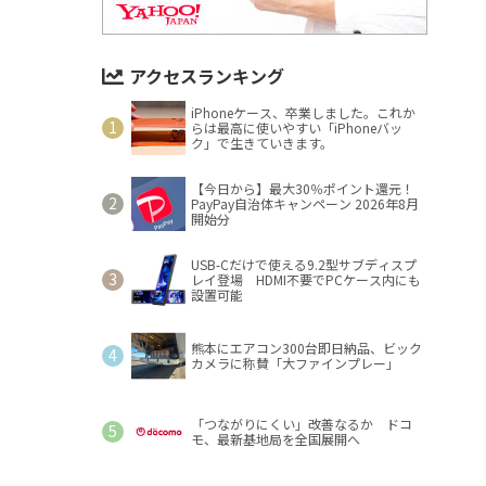
アクセスランキング
iPhoneケース、卒業しました。これか
らは最高に使いやすい「iPhoneバッ
ク」で生きていきます。
【今日から】最大30％ポイント還元！
PayPay自治体キャンペーン 2026年8月
開始分
USB-Cだけで使える9.2型サブディスプ
レイ登場 HDMI不要でPCケース内にも
設置可能
熊本にエアコン300台即日納品、ビック
カメラに称賛「大ファインプレー」
「つながりにくい」改善なるか ドコ
モ、最新基地局を全国展開へ