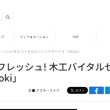
トア
インフォメーション
TOP
シュ! 木工バイタルセンシングデバイス「kitoki」
レッシュ! 木工バイタル
ki」
文●
アスキーストア