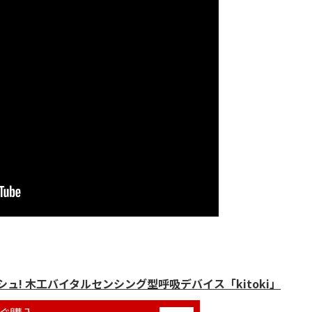
ュ! 木工バイタルセンシング型呼吸デバイス「kitoki」