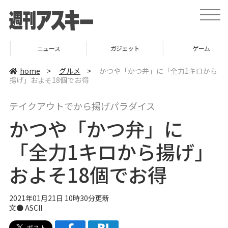
t
o
g
g
l
ニュース
ガジェット
ゲーム
e
n
a
home
>
グルメ
>
かつや「かつ弁」に「全力1キロから
v
揚げ」およそ18個でお得
i
g
a
テイクアウトでから揚げパラダイス
t
i
かつや「かつ弁」に
o
n
「全力1キロから揚げ」
およそ18個でお得
2021年01月21日 10時30分更新
文● ASCII