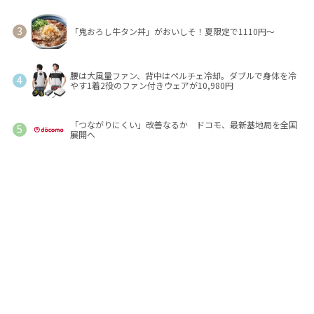
「鬼おろし牛タン丼」がおいしそ！夏限定で1110円～
腰は大風量ファン、背中はペルチェ冷却。ダブルで身体を冷
やす1着2役のファン付きウェアが10,980円
「つながりにくい」改善なるか ドコモ、最新基地局を全国
展開へ