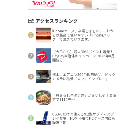
アクセスランキング
iPhoneケース、卒業しました。これか
らは最高に使いやすい「iPhoneバッ
ク」で生きていきます。
【今日から】最大30％ポイント還元！
PayPay自治体キャンペーン 2026年8月
開始分
熊本にエアコン300台即日納品、ビック
カメラに称賛「大ファインプレー」
「鬼おろし牛タン丼」がおいしそ！夏限
定で1110円～
USB-Cだけで使える9.2型サブディスプ
レイ登場 HDMI不要でPCケース内にも
設置可能