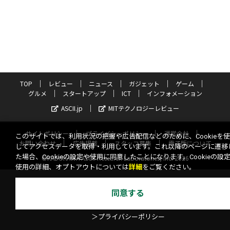
TOP
レビュー
ニュース
ガジェット
ゲーム
グルメ
スタートアップ
ICT
インフォメーション
ASCII.jp
MITテクノロジーレビュー
サイトポリシー
プライバシーポリシー
運営会社
このサイトでは、利用状況の把握や広告配信などのために、Cookieを
お問い合わせ
広告掲載
スタッフ募集
電子版について
してアクセスデータを取得・利用しています。これ以降のページに遷移
た場合、Cookieの設定や使用に同意したことになります。Cookieの設
©KADOKAWA ASCII Research Laboratories, Inc. 2026
使用の詳細、オプトアウトについては
詳細
をご覧ください。
同意する
＞プライバシーポリシー