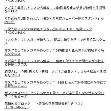
「KOOLMASK」
メガネが曇るストレスから解放！ 24時間曇り止め効果が持続する特殊
なクロス
紫外線殺菌LEDを備えた「MEDIK 充電式シェーバー除菌スタンド」が
5940円
一般的なマスクでは満足できない方におすすめ！ 電動マスク
「KOOLMASK」
マスクをしてもメガネが曇らない! 簡単に曇りを防止できる特殊なクロ
ス
マスクをしてもメガネが曇らない!? 24時間曇り止め効果が持続する特
殊なクロス
メガネが曇るストレスから解放！ 何度も使えて24時間効果が持続す
る特殊なクロス
朝使えば、今日1日メガネ日和 メガネが曇るストレスから解放する特
殊なクロス
マスクをしてもメガネが曇らない!? 何度も使えて24時間効果が持続す
る特殊なクロス
サングラスやゴーグルにも使用可能！ メガネが曇らない特殊なクロ
ス「くもらーず」
花粉99％ブロック！ 4段階の空気調整機能付きマスク
「KOOLMASK」