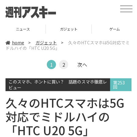
t
o
g
g
l
ニュース
ガジェット
ゲーム
e
n
a
home
>
ガジェット
>
久々のHTCスマホは5G対応でミ
v
ドルハイの「HTC U20 5G」
i
g
a
t
1
2
次へ
i
o
n
このスマホ、ホントに買い？ 話題のスマホ徹底レ
第253
回
ビュー
久々のHTCスマホは5G
対応でミドルハイの
「HTC U20 5G」