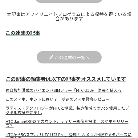
本記事はアフィリエイトプログラムによる収益を得ている場
合があります
この連載の記事
この連載の一覧へ
この記事の編集者は以下の記事をオススメしています
独自機能満載のハイエンドSIMフリー「HTC U12+」は長く使える
このスマホ、ホントに買い？ 話題のスマホ徹底レビュー
ラティス・テクノロジーがHTCと協業。製造領域でのVRを使用したデ
ジタル検証を効率化
HTC JapanのSNSアカウント、ティザー画像を掲出 スマホをリリー
ス？
HTCから5Gスマホ「HTC U23 Pro」登場！ カメラが4眼でメタバースに