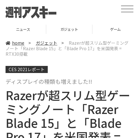
t
o
g
g
l
ニュース
ガジェット
ゲーム
e
n
a
home
>
ガジェット
>
Razerが超スリム型ゲーミング
v
ノート「Razer Blade 15」と「Blade Pro 17」を米国発表 =
i
RTX30搭載
g
a
t
i
CES 2021レポート
o
n
ディスプレイの種類も増えました!!
Razerが超スリム型ゲー
ミングノート「Razer
Blade 15」と「Blade
Pro 17」を米国発表 =