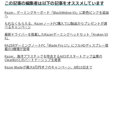
この記事の編集者は以下の記事をオススメしています
Razer、ゲーミングキーボード「BlackWidow V3」に新色ピンクを追加
へ
もれなくもらえる、RazerノートPC購入で12製品からプレゼントが選
べるキャンペーン
最新ドライバーを搭載したRazerゲーミングヘッドセット「Kraken V3
X」
RAZERゲーミングノートPC「Blade Pro 17」にフルHDディスプレー搭
載の3機種が登場
Razer、海洋プラスチックを除去するAIロボスタートアップ企業の
ClearBotとのパートナーシップを発表
Razer Bladeが最大6万円オフのキャンペーン、8月15日まで