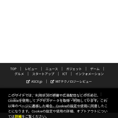
TOP
レビュー
ニュース
ガジェット
ゲーム
グルメ
スタートアップ
ICT
インフォメーション
ASCII.jp
MITテクノロジーレビュー
サイトポリシー
プライバシーポリシー
運営会社
このサイトでは、利用状況の把握や広告配信などのために、
お問い合わせ
広告掲載
スタッフ募集
電子版について
Cookieを使用してアクセスデータを取得・利用しています。これ
以降のページに遷移した場合、Cookieの設定や使用に同意したこ
©KADOKAWA ASCII Research Laboratories, Inc. 2026
とになります。Cookieの設定や使用の詳細、オプトアウトについ
ては
詳細
をご覧ください。