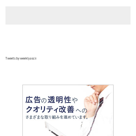
Tweets by weeklyascii