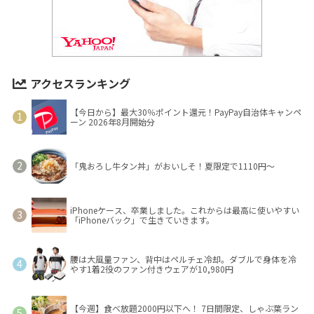
アクセスランキング
【今日から】最大30％ポイント還元！PayPay自治体キャンペ
ーン 2026年8月開始分
「鬼おろし牛タン丼」がおいしそ！夏限定で1110円～
iPhoneケース、卒業しました。これからは最高に使いやすい
「iPhoneバック」で生きていきます。
腰は大風量ファン、背中はペルチェ冷却。ダブルで身体を冷
やす1着2役のファン付きウェアが10,980円
【今週】食べ放題2000円以下へ！ 7日間限定、しゃぶ葉ラン