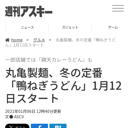
t
o
g
g
l
ニュース
ガジェット
ゲーム
e
n
a
home
>
グルメ
>
丸亀製麺、冬の定番「鴨ねぎうど
v
ん」1月12日スタート
i
g
a
一部店舗では「鶏天カレーうどん」も
t
i
丸亀製麺、冬の定番
o
n
「鴨ねぎうどん」1月12
日スタート
2021年01月06日 12時40分更新
文● ASCII