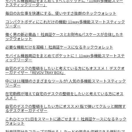
モバイル機器周辺をまとめてすべてポケットに「11way多機能スマー
トスティックリーダー」
毎日のお仕事を快適にする、使いやすさ抜群のネックウォレット
コンパクトボディにこれだけの機能! 11way多機能スマートスティック
リーダー
働く男の新必需品！ 社員証ケースとお財布&パスケースが合体したネ
ックウォレット
必要な機能だけを凝縮！ 社員証ケースになるネックウォレット
モバイル機器周辺をまとめてポケットに！ 11way多機能スマートステ
ィックリーダー
自宅のデスクの整頓をしたいと考えている方にもオススメ！ デスクオ
ーガナイザー「REVOV TRAY BOX」
中には11種類のさまざまなツールが! 人気の多機能スマートスティック
リーダー
在宅勤務が増えて自宅のデスクの整頓をしたいと考えている方にオス
スメ！
自宅のデスクの整頓をしたい方にオススメ! 指で弾いてクルッと開閉す
るデスクオーガナイザー
これひとつで1日をスマートに過ごせます！ 社員証ケースになるネック
ウォレット
社員証部分をフラップで隠せる！ カードや現金も収納できる便利なマ