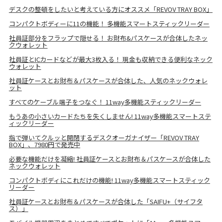
デスクの整頓をしたいと考えている方にオススメ「REVOV TRAY BOX」
コンパクトボディーに11の機能！ 多機能スマートスティックリーダー
社員証部分をフラップで隠せる！ お財布&パスケースが合体したネッ
クウォレット
社員証とICカードなどが最大3枚入る！ 現金も収納できる便利なネック
ウォレット
社員証ケースとお財布＆パスケースが合体した、人気のネックウォレ
ット
すべてのケーブル端子をつなぐ！ 11way多機能スティックリーダー
もうあの小さいカードたちを失くしません! 11way多機能スマートステ
ィックリーダー
指で弾いてクルッと開閉するデスクオーガナイザー「REVOV TRAY
BOX」、7980円で発売中
必要な機能だけを凝縮! 社員証ケースとお財布＆パスケースが合体した
ネックウォレット
コンパクトボディにこれだけの機能! 11way多機能スマートスティック
リーダー
社員証ケースとお財布＆パスケースが合体した「SAIFU+（サイフタ
ス）」