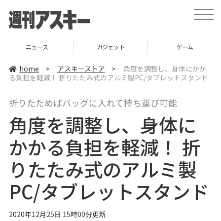
t
o
g
g
l
ニュース
ガジェット
ゲーム
e
n
a
home
>
アスキーストア
>
角度を調整し、身体にかか
v
る負担を軽減！ 折りたたみ式のアルミ製PC/タブレットスタンド
i
g
a
折りたためばバッグに入れて持ち運び可能
t
i
角度を調整し、身体に
o
n
かかる負担を軽減！ 折
りたたみ式のアルミ製
PC/タブレットスタンド
2020年12月25日 15時00分更新