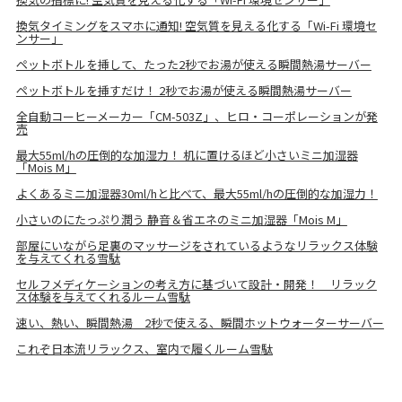
換気タイミングをスマホに通知! 空気質を見える化する「Wi-Fi 環境セ
ンサー」
ペットボトルを挿して、たった2秒でお湯が使える瞬間熱湯サーバー
ペットボトルを挿すだけ！ 2秒でお湯が使える瞬間熱湯サーバー
全自動コーヒーメーカー「CM-503Z」、ヒロ・コーポレーションが発
売
最大55ml/hの圧倒的な加湿力！ 机に置けるほど小さいミニ加湿器
「Mois M」
よくあるミニ加湿器30ml/hと比べて、最大55ml/hの圧倒的な加湿力！
小さいのにたっぷり潤う 静音＆省エネのミニ加湿器「Mois M」
部屋にいながら足裏のマッサージをされているようなリラックス体験
を与えてくれる雪駄
セルフメディケーションの考え方に基づいて設計・開発！ リラック
ス体験を与えてくれるルーム雪駄
速い、熱い、瞬間熱湯 2秒で使える、瞬間ホットウォーターサーバー
これぞ日本流リラックス、室内で履くルーム雪駄