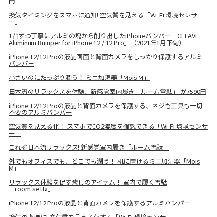
円
換気タイミングをスマホに通知! 空気質を見える「Wi-Fi 環境センサ
ー」
1台ずつ丁寧にアルミの塊から削り出したiPhoneバンパー「CLEAVE
Aluminum Bumper for iPhone 12 / 12 Pro」（2021年1月下旬）
iPhone 12/12 Proの液晶画面と背面カメラをしっかり保護するアルミ
バンパー
小さいのにたっぷり潤う！ ミニ加湿器「Mois M」
日本流のリラックスを体験、新感覚室内履き「ルーム雪駄」 が7590円
iPhone 12/12 Proの液晶と背面カメラを保護する、ネジも工具も一切
不要のアルミバンパー
空気質を見える化！ スマホでCO2濃度を確認できる「Wi-Fi 環境センサ
ー」
これぞ日本流リラックス! 新感覚室内履き「ルーム雪駄」
外でもオフィスでも、どこでも潤う！ 机に置けるミニ加湿器「Mois
M」
リラックス体験を促す癒しのアイテム！ 室内で履く雪駄
「room'setta」
iPhone 12/12 Proの液晶と背面カメラを保護するアルミバンパー
換気の指標に! 空気質を見える化する「Wi-Fi 環境センサー」