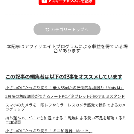
カテゴリートップへ
本記事はアフィリエイトプログラムによる収益を得ている場
合があります
この記事の編集者は以下の記事をオススメしています
小さいのにたっぷり潤う！ 最大55ml/hの圧倒的な加湿力「Mois M」
5段階の角度調整ができるノートPC／タブレット用のアルミスタンド
スマホのカメラを一眼レフやミラーレスカメラ感覚で操作できるカメ
ラグリップ
持ち運んで、どこでも加湿できる！ 乾燥による潤い不足を解消するミ
ニ加湿器
小さいのにたっぷり潤う！ ミニ加湿器「Mois M」