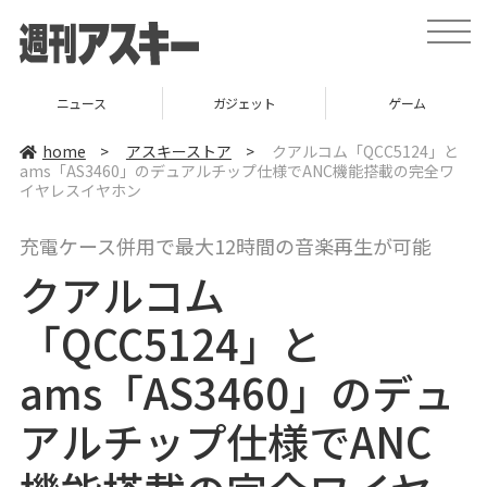
t
o
g
g
l
ニュース
ガジェット
ゲーム
e
n
a
home
>
アスキーストア
>
クアルコム「QCC5124」と
v
ams「AS3460」のデュアルチップ仕様でANC機能搭載の完全ワ
i
イヤレスイヤホン
g
a
t
i
充電ケース併用で最大12時間の音楽再生が可能
o
n
クアルコム
「QCC5124」と
ams「AS3460」のデュ
アルチップ仕様でANC