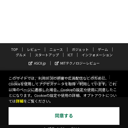
TOP
レビュー
ニュース
ガジェット
ゲーム
グルメ
スタートアップ
ICT
インフォメーション
ASCII.jp
MITテクノロジーレビュー
サイトポリシー
プライバシーポリシー
運営会社
このサイトでは、利用状況の把握や広告配信などのために、
お問い合わせ
広告掲載
スタッフ募集
電子版について
Cookieを使用してアクセスデータを取得・利用しています。これ
以降のページに遷移した場合、Cookieの設定や使用に同意したこ
©KADOKAWA ASCII Research Laboratories, Inc. 2026
とになります。Cookieの設定や使用の詳細、オプトアウトについ
ては
詳細
をご覧ください。
同意する