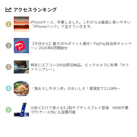
アクセスランキング
iPhoneケース、卒業しました。これからは最高に使いやすい
「iPhoneバック」で生きていきます。
【今日から】最大30％ポイント還元！PayPay自治体キャンペ
ーン 2026年8月開始分
熊本にエアコン300台即日納品、ビックカメラに称賛「大フ
ァインプレー」
「鬼おろし牛タン丼」がおいしそ！夏限定で1110円～
USB-Cだけで使える9.2型サブディスプレイ登場 HDMI不要
でPCケース内にも設置可能