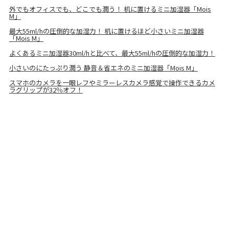
外でもオフィスでも、どこでも潤う！ 机に置けるミニ加湿器「Mois
M」
最大55ml/hの圧倒的な加湿力！ 机に置けるほど小さいミニ加湿器
「Mois M」
よくあるミニ加湿器30ml/hと比べて、最大55ml/hの圧倒的な加湿力！
小さいのにたっぷり潤う 静音＆省エネのミニ加湿器「Mois M」
スマホのカメラを一眼レフやミラーレスカメラ感覚で操作できるカメ
ラグリップが32％オフ！