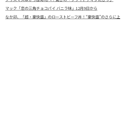
マック「恋の三角チョコパイ バニラ味」12月9日から
なか卯、「超・豪快盛」のローストビーフ丼！“豪快盛”のさらに上