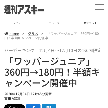
t
o
g
g
l
ビュー
ニュース
ガジェット
e
n
a
home
>
グルメ
>
「ワッパージュニア」360円→180
v
円！半額キャンペーン開催中
i
g
a
バーガーキング 12月4日～12月10日の1週間限定
t
i
「ワッパージュニア」
o
n
360円→180円！半額キ
ャンペーン開催中
2020年12月04日 12時45分更新
文● ASCII