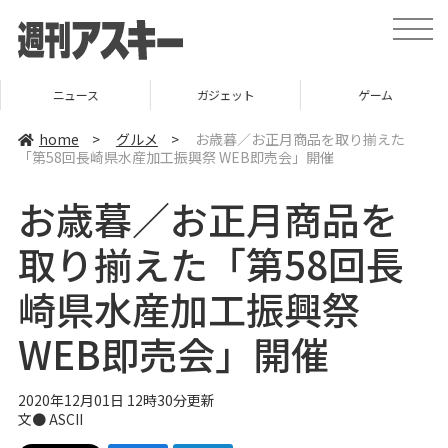
t
o
g
g
l
ニュース
ガジェット
ゲーム
e
n
a
home
>
グルメ
>
お歳暮／お正月商品を取り揃えた
v
「第58回長崎県水産加工振興祭 WEB即売会」開催
i
g
a
お歳暮／お正月商品を
t
i
o
取り揃えた「第58回長
n
崎県水産加工振興祭
WEB即売会」開催
2020年12月01日 12時30分更新
文● ASCII