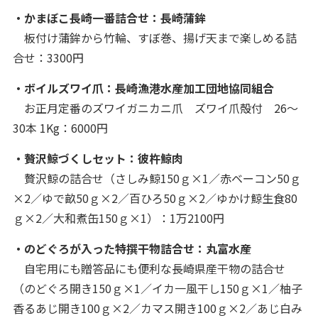
・かまぼこ長崎一番詰合せ：長崎蒲鉾
板付け蒲鉾から竹輪、すぼ巻、揚げ天まで楽しめる詰
合せ：3300円
・ボイルズワイ爪：長崎漁港水産加工団地協同組合
お正月定番のズワイガニカニ爪 ズワイ爪殻付 26～
30本 1Kg：6000円
・贅沢鯨づくしセット：彼杵鯨肉
贅沢鯨の詰合せ（さしみ鯨150ｇ×1／赤ベーコン50ｇ
×2／ゆで畝50ｇ×2／百ひろ50ｇ×2／ゆかけ鯨生食80
ｇ×2／大和煮缶150ｇ×1）：1万2100円
・のどぐろが入った特撰干物詰合せ：丸富水産
自宅用にも贈答品にも便利な長崎県産干物の詰合せ
（のどぐろ開き150ｇ×1／イカ一風干し150ｇ×1／柚子
香るあじ開き100ｇ×2／カマス開き100ｇ×2／あじ白み