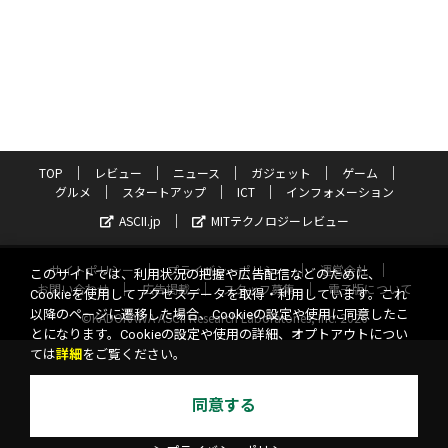
TOP
レビュー
ニュース
ガジェット
ゲーム
グルメ
スタートアップ
ICT
インフォメーション
ASCII.jp
MITテクノロジーレビュー
サイトポリシー
プライバシーポリシー
運営会社
このサイトでは、利用状況の把握や広告配信などのために、
お問い合わせ
広告掲載
スタッフ募集
電子版について
Cookieを使用してアクセスデータを取得・利用しています。これ
以降のページに遷移した場合、Cookieの設定や使用に同意したこ
©KADOKAWA ASCII Research Laboratories, Inc. 2026
とになります。Cookieの設定や使用の詳細、オプトアウトについ
ては
詳細
をご覧ください。
同意する