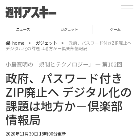
t
o
g
g
l
ニュース
ガジェット
ゲーム
e
n
a
home
>
ガジェット
>
政府、パスワード付きZIP廃止へ
v
デジタル化の課題は地方か－倶楽部情報局
i
g
a
小島寛明の「規制とテクノロジー」 ― 第102回
t
i
政府、パスワード付き
o
n
ZIP廃止へ デジタル化の
課題は地方か－倶楽部
情報局
2020年11月30日 18時00分更新