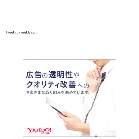
Tweets by weeklyascii