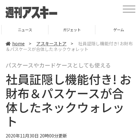
t
o
g
g
l
ニュース
ガジェット
ゲーム
e
n
a
home
>
アスキーストア
>
社員証隠し機能付き! お財布
v
＆パスケースが合体したネックウォレット
i
g
a
パスケースやカードケースとしても使える
t
i
社員証隠し機能付き! お
o
n
財布＆パスケースが合
体したネックウォレッ
ト
2020年11月30日 20時00分更新