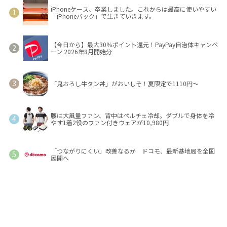
iPhoneケース、卒業しました。これからは最高に使いやすい
「iPhoneバック」で生きていきます。
【今日から】最大30％ポイント還元！PayPay自治体キャンペ
ーン 2026年8月開始分
「鬼おろし牛タン丼」がおいしそ！夏限定で1110円～
腰は大風量ファン、背中はペルチェ冷却。ダブルで身体を冷
やす1着2役のファン付きウェアが10,980円
「つながりにくい」改善なるか ドコモ、最新基地局を全国
展開へ