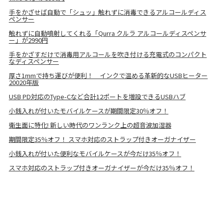
手をかざせば自動で「シュッ」触れずに消毒できるアルコールディス
ペンサー
触れずに自動噴射してくれる「Qurra クルラ アルコールディスペンサ
ー」が2990円
手をかざすだけで消毒用アルコールを吹き付ける充電式のコンパクト
なディスペンサー
厚さ1mmで持ち運びが便利！ インクで温める革新的なUSBヒーター
20020年版
USB PD対応のType-Cなど合計12ポートを増設できるUSBハブ
小銭入れが付いたモバイルケースが期間限定30％オフ！
衛生面に特化! 新しい時代のワンランク上の超音波加湿器
期間限定35％オフ！ スマホ対応のストラップ付きオーガナイザー
小銭入れが付いた便利なモバイルケースが今だけ35％オフ！
スマホ対応のストラップ付きオーガナイザーが今だけ35％オフ！