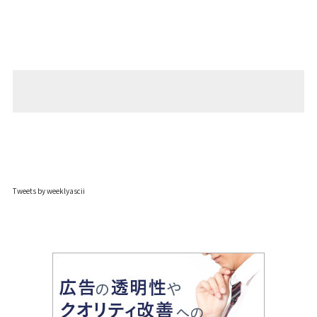
Tweets by weeklyascii