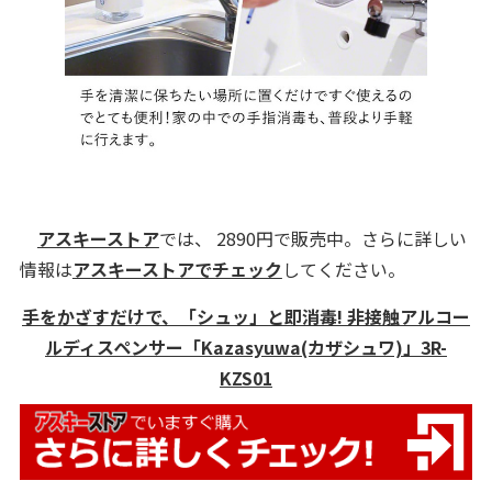
アスキーストア
では、 2890円で販売中。さらに詳しい
情報は
アスキーストアでチェック
してください。
手をかざすだけで、「シュッ」と即消毒! 非接触アルコー
ルディスペンサー「Kazasyuwa(カザシュワ)」3R-
KZS01