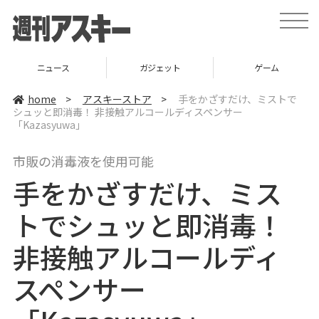
t
o
g
g
l
ニュース
ガジェット
ゲーム
e
n
a
home
>
アスキーストア
>
手をかざすだけ、ミストで
v
シュッと即消毒！ 非接触アルコールディスペンサー
i
「Kazasyuwa」
g
a
t
i
市販の消毒液を使用可能
o
n
手をかざすだけ、ミス
トでシュッと即消毒！
非接触アルコールディ
スペンサー