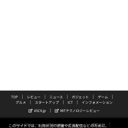
TOP
レビュー
ニュース
ガジェット
ゲーム
グルメ
スタートアップ
ICT
インフォメーション
ASCII.jp
MITテクノロジーレビュー
サイトポリシー
プライバシーポリシー
運営会社
このサイトでは、利用状況の把握や広告配信などのために、