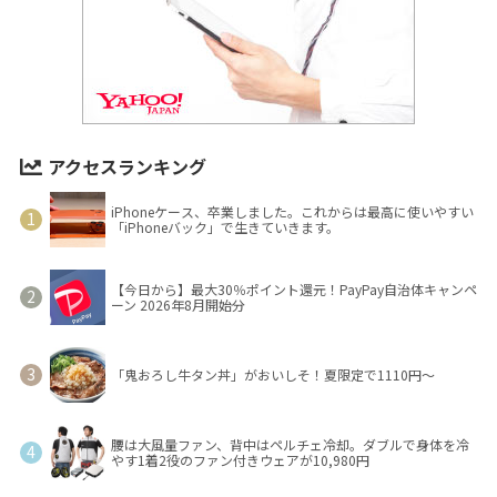
アクセスランキング
iPhoneケース、卒業しました。これからは最高に使いやすい
「iPhoneバック」で生きていきます。
【今日から】最大30％ポイント還元！PayPay自治体キャンペ
ーン 2026年8月開始分
「鬼おろし牛タン丼」がおいしそ！夏限定で1110円～
腰は大風量ファン、背中はペルチェ冷却。ダブルで身体を冷
やす1着2役のファン付きウェアが10,980円