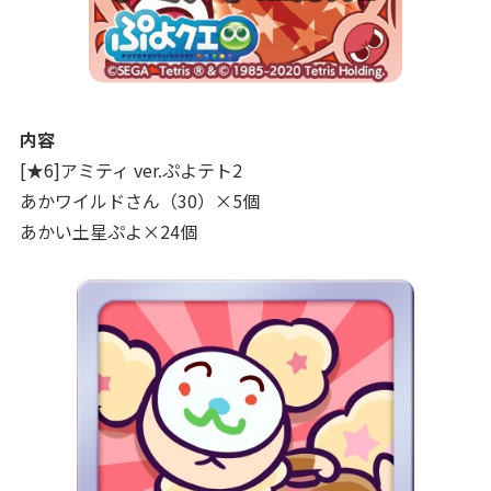
内容
[★6]アミティ ver.ぷよテト2
あかワイルドさん（30）×5個
あかい土星ぷよ×24個