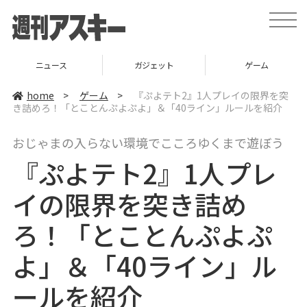
t
o
g
g
l
ニュース
ガジェット
ゲーム
e
n
a
home
>
ゲーム
>
『ぷよテト2』1人プレイの限界を突
v
き詰めろ！「とことんぷよぷよ」＆「40ライン」ルールを紹介
i
g
a
おじゃまの入らない環境でこころゆくまで遊ぼう
t
i
『ぷよテト2』1人プレ
o
n
イの限界を突き詰め
ろ！「とことんぷよぷ
よ」＆「40ライン」ル
ールを紹介