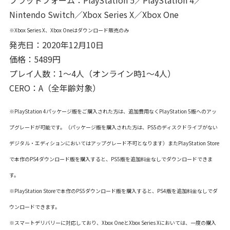
プラットフォーム：PlayStation 5／PlayStation 4／
Nintendo Switch／Xbox Series X／Xbox One
※Xbox Series X、Xbox Oneはダウンロード販売のみ
発売日：2020年12月10日
価格：5489円
プレイ人数：1～4人（オンライン時1～4人）
CERO：A（全年齢対象）
※PlayStation 4パッケージ版をご購入された方は、追加費用なくPlayStation 5版へのアッ
プグレードが可能です。（パッケージ版を購入された方は、PS5のディスクドライブがない
デジタル・エディションにおいてはアップグレード不可となります）またPlayStation Store
で本作のPS4ダウンロード版を購入すると、PS5版を追加料金なしでダウンロードできま
す。
※PlayStation Storeで本作のPS5ダウンロード版を購入すると、PS4版を追加料金なしでダ
ウンロードできます。
※スマートデリバリーに対応しており、Xbox OneとXbox Series Xにおいては、一度の購入