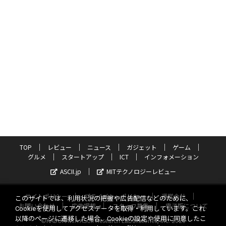
TOP
レビュー
ニュース
ガジェット
ゲーム
グルメ
スタートアップ
ICT
インフォメーション
ASCII.jp
MITテクノロジーレビュー
サイトポリシー
プライバシーポリシー
運営会社
このサイトでは、利用状況の把握や広告配信などのために、
お問い合わせ
広告掲載
スタッフ募集
電子版について
Cookieを使用してアクセスデータを取得・利用しています。これ
以降のページに遷移した場合、Cookieの設定や使用に同意したこ
©KADOKAWA ASCII Research Laboratories, Inc. 2026