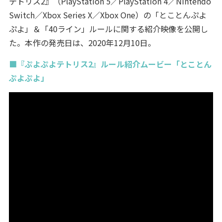
テトリス2』（PlayStation 5／PlayStation 4／Nintendo
Switch／Xbox Series X／Xbox One）の「とことんぷよ
ぷよ」＆「40ライン」ルールに関する紹介映像を公開し
た。本作の発売日は、2020年12月10日。
■『ぷよぷよテトリス2』ルール紹介ムービー「とことん
ぷよぷよ」