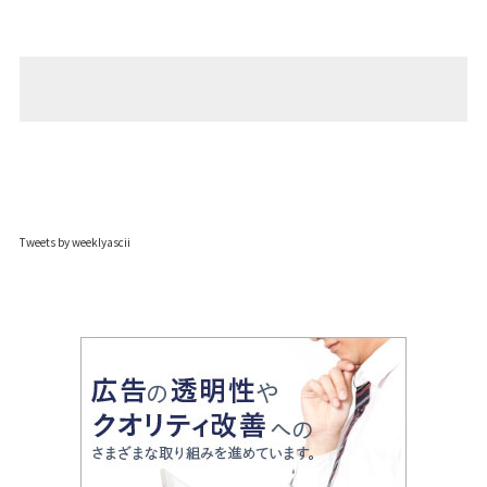
Tweets by weeklyascii