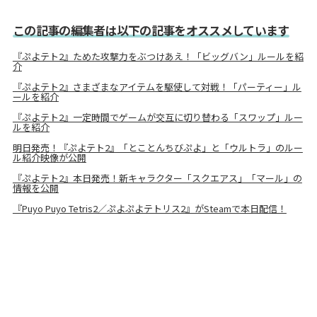
この記事の編集者は以下の記事をオススメしています
『ぷよテト2』ためた攻撃力をぶつけあえ！「ビッグバン」ルールを紹
介
『ぷよテト2』さまざまなアイテムを駆使して対戦！「パーティー」ル
ールを紹介
『ぷよテト2』一定時間でゲームが交互に切り替わる「スワップ」ルー
ルを紹介
明日発売！『ぷよテト2』「とことんちびぷよ」と「ウルトラ」のルー
ル紹介映像が公開
『ぷよテト2』本日発売！新キャラクター「スクエアス」「マール」の
情報を公開
『Puyo Puyo Tetris2／ぷよぷよテトリス2』がSteamで本日配信！