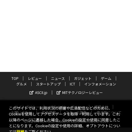
TOP
レビュー
ニュース
ガジェット
ゲーム
グルメ
スタートアップ
ICT
インフォメーション
ASCII.jp
MITテクノロジーレビュー
サイトポリシー
プライバシーポリシー
運営会社
このサイトでは、利用状況の把握や広告配信などのために、
お問い合わせ
広告掲載
スタッフ募集
電子版について
Cookieを使用してアクセスデータを取得・利用しています。これ
以降のページに遷移した場合、Cookieの設定や使用に同意したこ
©KADOKAWA ASCII Research Laboratories, Inc. 2026
とになります。Cookieの設定や使用の詳細、オプトアウトについ
ては
詳細
をご覧ください。