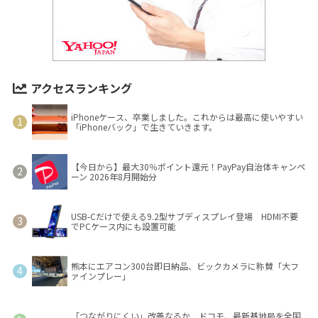
アクセスランキング
iPhoneケース、卒業しました。これからは最高に使いやすい
「iPhoneバック」で生きていきます。
【今日から】最大30％ポイント還元！PayPay自治体キャンペ
ーン 2026年8月開始分
USB-Cだけで使える9.2型サブディスプレイ登場 HDMI不要
でPCケース内にも設置可能
熊本にエアコン300台即日納品、ビックカメラに称賛「大フ
ァインプレー」
「つながりにくい」改善なるか ドコモ、最新基地局を全国