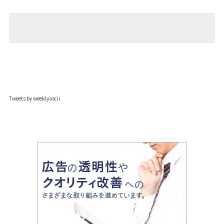
Tweets by weeklyascii