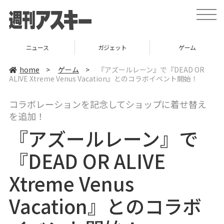
t
o
g
g
l
ニュース
ガジェット
ゲーム
e
n
a
home
>
ゲーム
>
『アズールレーン』で『DEAD OR
v
ALIVE Xtreme Venus Vacation』とのコラボイベント開始！
i
g
a
コラボレーションを記念してショップに着せ替え
t
i
を追加！
o
n
『アズールレーン』で
『DEAD OR ALIVE
Xtreme Venus
Vacation』とのコラボ