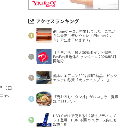
アクセスランキング
iPhoneケース、卒業しました。これか
らは最高に使いやすい「iPhoneバッ
ク」で生きていきます。
【今日から】最大30％ポイント還元！
PayPay自治体キャンペーン 2026年8月
開始分
熊本にエアコン300台即日納品、ビック
カメラに称賛「大ファインプレー」
記（ロ
日か
「鬼おろし牛タン丼」がおいしそ！夏限
定で1110円～
USB-Cだけで使える9.2型サブディスプ
レイ登場 HDMI不要でPCケース内にも
設置可能