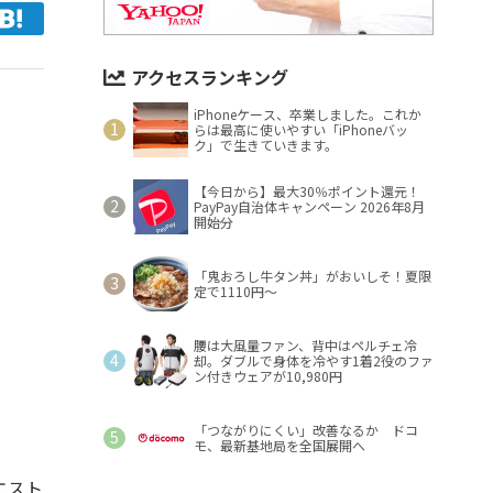
アクセスランキング
iPhoneケース、卒業しました。これか
らは最高に使いやすい「iPhoneバッ
ク」で生きていきます。
【今日から】最大30％ポイント還元！
PayPay自治体キャンペーン 2026年8月
開始分
「鬼おろし牛タン丼」がおいしそ！夏限
定で1110円～
腰は大風量ファン、背中はペルチェ冷
却。ダブルで身体を冷やす1着2役のファ
ン付きウェアが10,980円
「つながりにくい」改善なるか ドコ
モ、最新基地局を全国展開へ
エスト