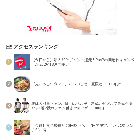
アクセスランキング
【今日から】最大30％ポイント還元！PayPay自治体キャンペ
ーン 2026年8月開始分
「鬼おろし牛タン丼」がおいしそ！夏限定で1110円～
腰は大風量ファン、背中はペルチェ冷却。ダブルで身体を冷
やす1着2役のファン付きウェアが10,980円
【今週】食べ放題2000円以下へ！ 7日間限定、しゃぶ葉ラン
チがお得