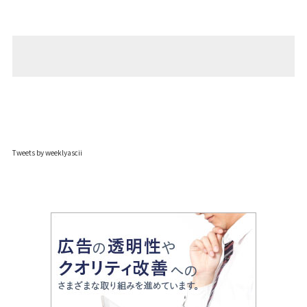
Tweets by weeklyascii