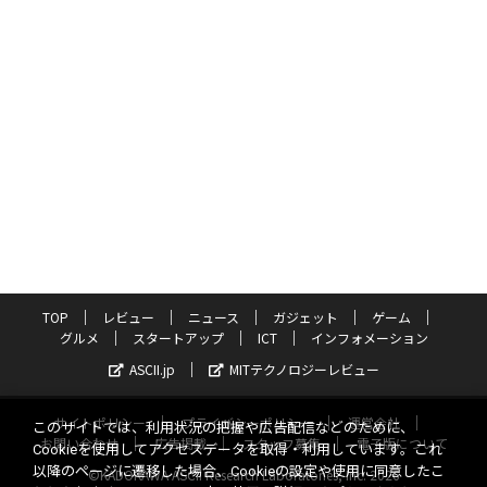
TOP
レビュー
ニュース
ガジェット
ゲーム
グルメ
スタートアップ
ICT
インフォメーション
ASCII.jp
MITテクノロジーレビュー
サイトポリシー
プライバシーポリシー
運営会社
このサイトでは、利用状況の把握や広告配信などのために、
お問い合わせ
広告掲載
スタッフ募集
電子版について
Cookieを使用してアクセスデータを取得・利用しています。これ
以降のページに遷移した場合、Cookieの設定や使用に同意したこ
©KADOKAWA ASCII Research Laboratories, Inc. 2026