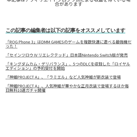
合があります
この記事の編集者は以下の記事をオススメしています
「ROG Phone 3」はDMM GAMESのゲームを複数快適に遊べる最強機だ
った！
「セインツロウ IV リエレクテッド」日本語Nintendo Switch版が発売
「キングダムカム・デリバランス」、5つのDLCを収録した「ロイヤル
エディション」の予約受付を開始
「神姫PROJECT A」、「ラミエル」など人気神姫が新衣装で登場
「神姫PROJECT A」、人気神姫が華やかな正月衣装で登場するほか毎
日無料10連ガチャ開催