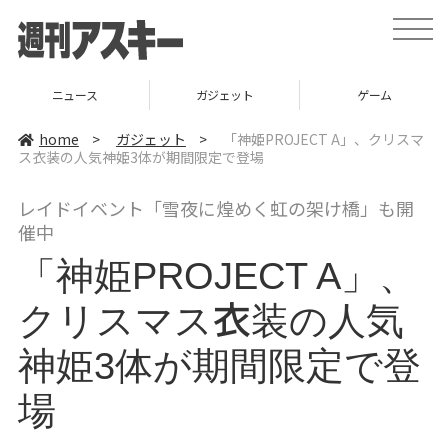
t
o
g
g
l
ニュース
ガジェット
ゲーム
e
n
a
home
>
ガジェット
>
「神姫PROJECT A」、クリスマ
v
ス衣装の人気神姫3体が期間限定で登場
i
g
a
レイドイベント「雪夜に煌めく虹の架け橋」も開
t
i
催中
o
n
「神姫PROJECT A」、
クリスマス衣装の人気
神姫3体が期間限定で登
場