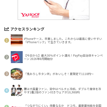
アクセスランキング
iPhoneケース、卒業しました。これからは最高に使いやすい
「iPhoneバック」で生きていきます。
【今日から】最大30％ポイント還元！PayPay自治体キャンペ
ーン 2026年8月開始分
「鬼おろし牛タン丼」がおいしそ！夏限定で1110円～
腰は大風量ファン、背中はペルチェ冷却。ダブルで身体を冷
やす1着2役のファン付きウェアが10,980円
「つながりにくい」改善なるか ドコモ、最新基地局を全国