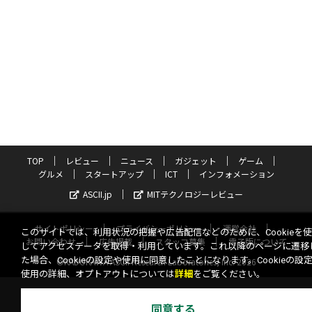
TOP
レビュー
ニュース
ガジェット
ゲーム
グルメ
スタートアップ
ICT
インフォメーション
ASCII.jp
MITテクノロジーレビュー
サイトポリシー
プライバシーポリシー
運営会社
このサイトでは、利用状況の把握や広告配信などのために、Cookieを
お問い合わせ
広告掲載
スタッフ募集
電子版について
してアクセスデータを取得・利用しています。これ以降のページに遷移
た場合、Cookieの設定や使用に同意したことになります。Cookieの設
©KADOKAWA ASCII Research Laboratories, Inc. 2026
使用の詳細、オプトアウトについては
詳細
をご覧ください。
同意する