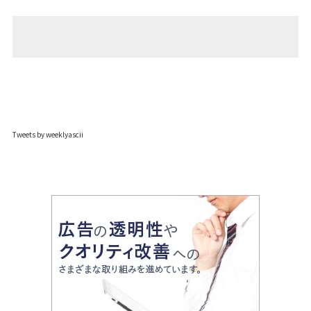
Tweets by weeklyascii