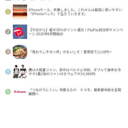
iPhoneケース、卒業しました。これからは最高に使いやすい
「iPhoneバック」で生きていきます。
【今日から】最大30％ポイント還元！PayPay自治体キャンペ
ーン 2026年8月開始分
「鬼おろし牛タン丼」がおいしそ！夏限定で1110円～
腰は大風量ファン、背中はペルチェ冷却。ダブルで身体を冷
やす1着2役のファン付きウェアが10,980円
「つながりにくい」改善なるか ドコモ、最新基地局を全国
展開へ