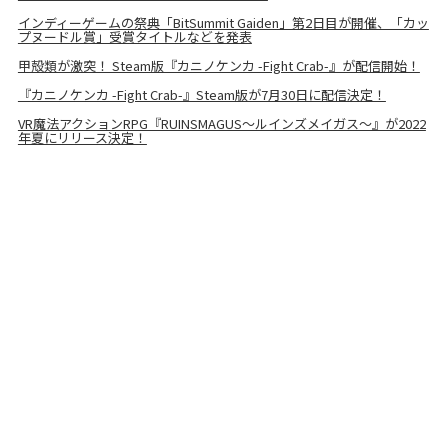
インディーゲームの祭典「BitSummit Gaiden」第2日目が開催、「カッ
プヌードル賞」受賞タイトルなどを発表
甲殻類が激突！ Steam版『カニノケンカ -Fight Crab-』が配信開始！
『カニノケンカ -Fight Crab-』Steam版が7月30日に配信決定！
VR魔法アクションRPG『RUINSMAGUS～ルインズメイガス～』が2022
年夏にリリース決定！