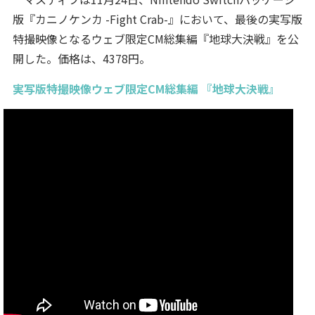
版『カニノケンカ -Fight Crab-』において、最後の実写版
特撮映像となるウェブ限定CM総集編『地球大決戦』を公
開した。価格は、4378円。
実写版特撮映像ウェブ限定CM総集編 『地球大決戦』