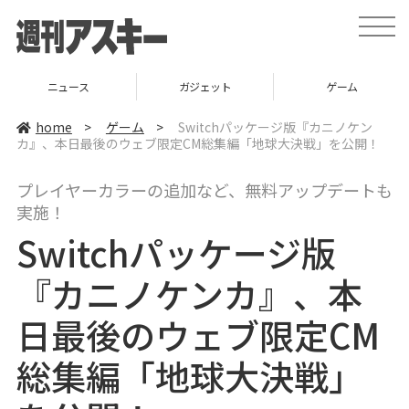
t
o
g
g
l
ニュース
ガジェット
ゲーム
e
n
a
home
>
ゲーム
>
Switchパッケージ版『カニノケン
v
カ』、本日最後のウェブ限定CM総集編「地球大決戦」を公開！
i
g
a
プレイヤーカラーの追加など、無料アップデートも
t
i
実施！
o
n
Switchパッケージ版
『カニノケンカ』、本
日最後のウェブ限定CM
総集編「地球大決戦」