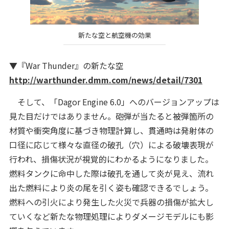
新たな空と航空機の効果
▼『War Thunder』の新たな空
http://warthunder.dmm.com/news/detail/7301
そして、「Dagor Engine 6.0」へのバージョンアップは
見た目だけではありません。砲弾が当たると被弾箇所の
材質や衝突角度に基づき物理計算し、貫通時は発射体の
口径に応じて様々な直径の破孔（穴）による破壊表現が
行われ、損傷状況が視覚的にわかるようになりました。
燃料タンクに命中した際は破孔を通して炎が見え、流れ
出た燃料により炎の尾を引く姿も確認できるでしょう。
燃料への引火により発生した火災で兵器の損傷が拡大し
ていくなど新たな物理処理によりダメージモデルにも影