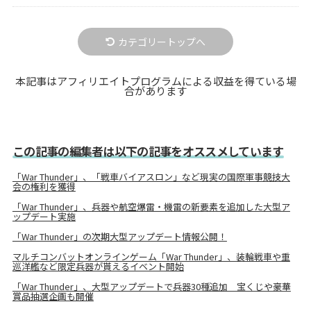
カテゴリートップへ
本記事はアフィリエイトプログラムによる収益を得ている場
合があります
この記事の編集者は以下の記事をオススメしています
「War Thunder」、「戦車バイアスロン」など現実の国際軍事競技大
会の権利を獲得
「War Thunder」、兵器や航空爆雷・機雷の新要素を追加した大型ア
ップデート実施
「War Thunder」の次期大型アップデート情報公開！
マルチコンバットオンラインゲーム「War Thunder」、装輪戦車や重
巡洋艦など限定兵器が貰えるイベント開始
「War Thunder」、大型アップデートで兵器30種追加 宝くじや豪華
賞品抽選企画も開催