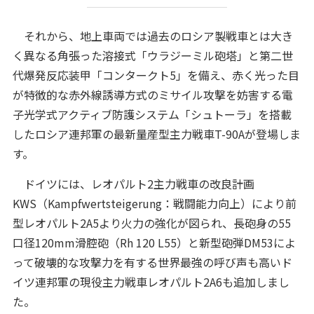
それから、地上車両では過去のロシア製戦車とは大き
く異なる角張った溶接式「ウラジーミル砲塔」と第二世
代爆発反応装甲「コンタークト5」を備え、赤く光った目
が特徴的な赤外線誘導方式のミサイル攻撃を妨害する電
子光学式アクティブ防護システム「シュトーラ」を搭載
したロシア連邦軍の最新量産型主力戦車T-90Aが登場しま
す。
ドイツには、レオパルト2主力戦車の改良計画
KWS（Kampfwertsteigerung：戦闘能力向上）により前
型レオパルト2A5より火力の強化が図られ、長砲身の55
口径120mm滑腔砲（Rh 120 L55）と新型砲弾DM53によ
って破壊的な攻撃力を有する世界最強の呼び声も高いド
イツ連邦軍の現役主力戦車レオパルト2A6も追加しまし
た。