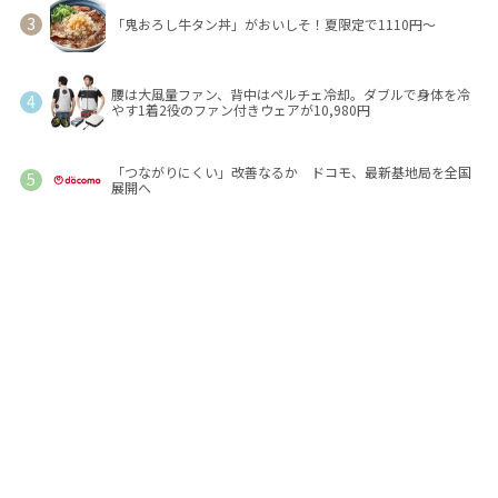
「鬼おろし牛タン丼」がおいしそ！夏限定で1110円～
腰は大風量ファン、背中はペルチェ冷却。ダブルで身体を冷
やす1着2役のファン付きウェアが10,980円
「つながりにくい」改善なるか ドコモ、最新基地局を全国
展開へ