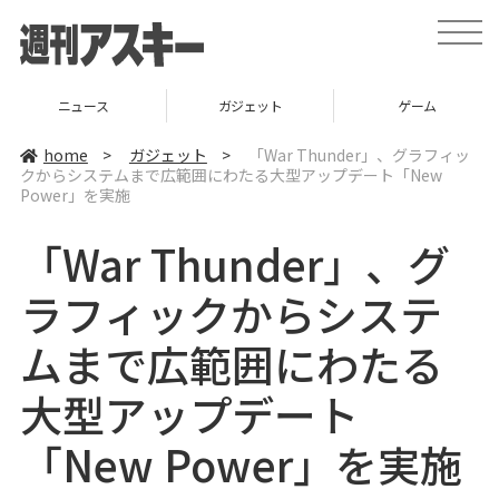
t
o
g
g
l
ニュース
ガジェット
ゲーム
e
n
a
home
>
ガジェット
>
「War Thunder」、グラフィッ
v
クからシステムまで広範囲にわたる大型アップデート「New
i
Power」を実施
g
a
t
「War Thunder」、グ
i
o
n
ラフィックからシステ
ムまで広範囲にわたる
大型アップデート
「New Power」を実施