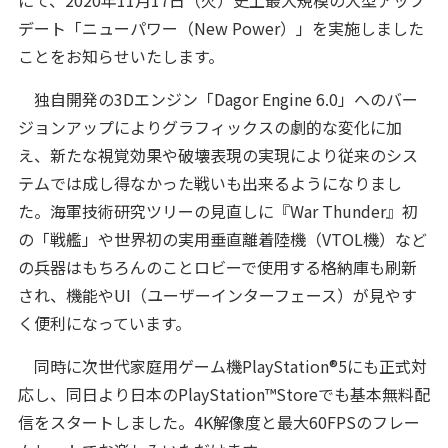
にて、2020年11月17日（火）史上最大規模の大型アップ
デート「ニューパワー（New Power）」を実施しました
ことをお知らせいたします。
独自開発の3Dエンジン「Dagor Engine 6.0」へのバー
ジョンアップによりグラフィックスの劇的な変化に加
え、新たな視覚効果や破壊表現の実現により従来のシス
テムでは成し得なかった戦いも出来るようになりまし
た。海軍技術研究ツリーの見直しに『War Thunder』初
の「戦艦」や世界初の実用垂直離着陸機（VTOL機）など
の兵器はもちろんのことロビーで使用する格納庫も刷新
され、機能やUI（ユーザーインターフェース）が見やす
く便利になっています。
同時に次世代家庭用ゲーム機PlayStation®5にも正式対
応し、同日より日本のPlayStation™Storeでも基本無料配
信をスタートしました。4K解像度と最大60FPSのフレー