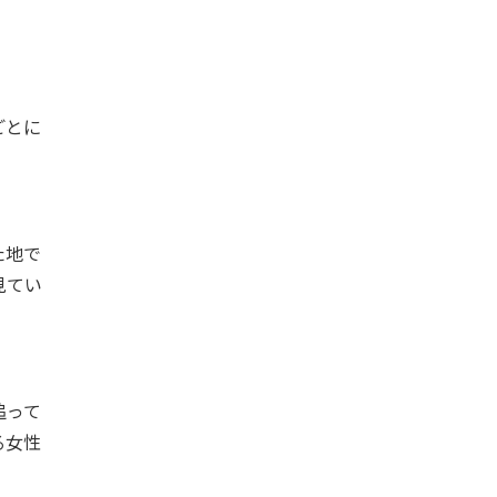
ごとに
た地で
見てい
追って
る女性