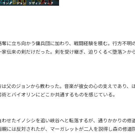
奪に立ち向かう傭兵団に加わり、戦闘経験を積む。行方不明
一家伝来の剣だけだった。剣を受け継ぎ、迫りくる＜堕落＞か
は父のジョンから教わった。音楽が彼女の心の支えであり、
弓術とバイオリンにどこか共通するものを感じている。
わせたイノシシを追い峡谷へと転落するが、通りかかりの修
両親には反対されたが、マーガレットが二人を説得し森の修道