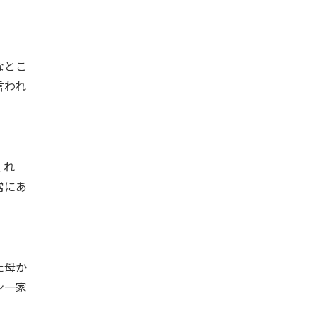
なとこ
言われ
くれ
常にあ
た母か
ン一家