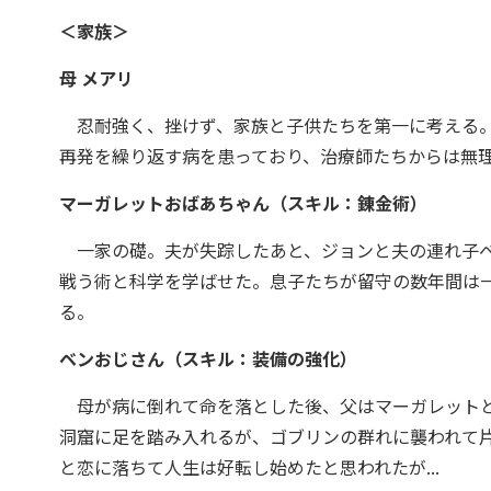
＜家族＞
母 メアリ
忍耐強く、挫けず、家族と子供たちを第一に考える。
再発を繰り返す病を患っており、治療師たちからは無
マーガレットおばあちゃん（スキル：錬金術）
一家の礎。夫が失踪したあと、ジョンと夫の連れ子ベ
戦う術と科学を学ばせた。息子たちが留守の数年間は
る。
ベンおじさん（スキル：装備の強化）
母が病に倒れて命を落とした後、父はマーガレットと
洞窟に足を踏み入れるが、ゴブリンの群れに襲われて
と恋に落ちて人生は好転し始めたと思われたが...