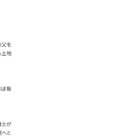
の父を
ら土地
ほぼ毎
道士が
院へと