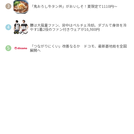
「鬼おろし牛タン丼」がおいしそ！夏限定で1110円～
腰は大風量ファン、背中はペルチェ冷却。ダブルで身体を冷
やす1着2役のファン付きウェアが10,980円
「つながりにくい」改善なるか ドコモ、最新基地局を全国
展開へ