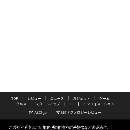
TOP
レビュー
ニュース
ガジェット
ゲーム
グルメ
スタートアップ
ICT
インフォメーション
ASCII.jp
MITテクノロジーレビュー
サイトポリシー
プライバシーポリシー
運営会社
このサイトでは、利用状況の把握や広告配信などのために、