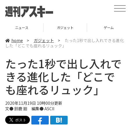
t
o
g
g
l
ニュース
ガジェット
ゲーム
e
n
a
home
>
ガジェット
>
たった1秒で出し入れできる進化
v
した「どこでも座れるリュック」
i
g
a
たった1秒で出し入れで
t
i
o
きる進化した「どこで
n
も座れるリュック」
2020年11月19日 10時00分更新
文● 鈴鹿 廻 編集● ASCII