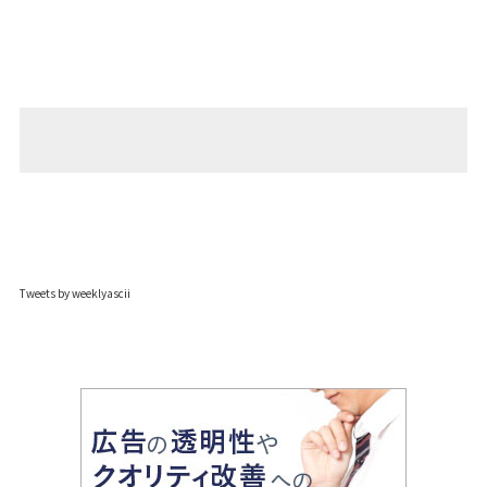
Tweets by weeklyascii