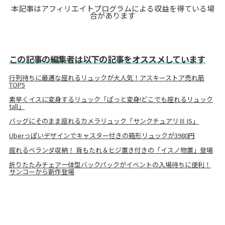
本記事はアフィリエイトプログラムによる収益を得ている場
合があります
この記事の編集者は以下の記事をオススメしています
行列待ちに最適な座れるリュックが大人気！アスキーストア売れ筋
TOP5
素早くイスに変身するリュック「ぱっと変身!どこでも座れるリュック
tall」
バッグにそのまま座れるカメラリュック「サンクチュアリⅢ IS」
Uberっぽいデザインでキャスター付きの箱形リュックが3980円
座れるベランダ収納！ 背もたれ＆ヒジ置き付きの「イスノ物置」登場
折りたたみチェア一体型バックパックがイベントの入場待ちに便利！
サンコーから新作登場