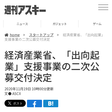
t
o
g
g
l
ニュース
ガジェット
ゲーム
e
n
a
home
>
スタートアップ
>
経済産業省、「出向起業」
v
支援事業の二次公募交付決定
i
g
a
経済産業省、「出向起
t
i
o
業」支援事業の二次公
n
募交付決定
2020年11月19日 10時00分更新
文● ASCII