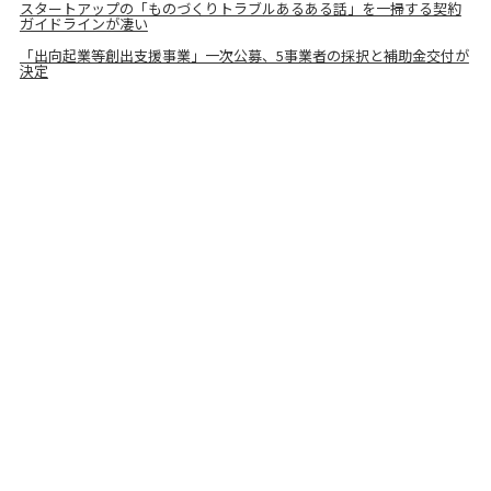
スタートアップの「ものづくりトラブルあるある話」を一掃する契約
ガイドラインが凄い
「出向起業等創出支援事業」一次公募、5事業者の採択と補助金交付が
決定