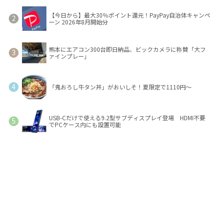
【今日から】最大30％ポイント還元！PayPay自治体キャンペ
ーン 2026年8月開始分
熊本にエアコン300台即日納品、ビックカメラに称賛「大フ
ァインプレー」
「鬼おろし牛タン丼」がおいしそ！夏限定で1110円～
USB-Cだけで使える9.2型サブディスプレイ登場 HDMI不要
でPCケース内にも設置可能