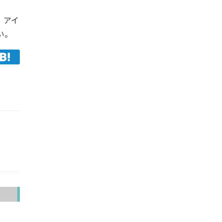
。アイ
い。
へ