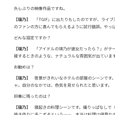
――久しぶりの映像作品ですね。
【璃乃】
「TGIF」に出たりもしたのですが、ライ
のファンの方に喜んでもらえるように試行錯誤。やっ
――どんな設定ですか？
【璃乃】
「アイドルの璃乃が彼女だったら？」がテー
接するときのような、ナチュラルな雰囲気が出ていま
――お勧めは？
【璃乃】
夜景がきれいなホテルの部屋のシーンです。
ャ。自分のなかでは、色気を見せられたと思います。
――印象に残ったのは？
【璃乃】
寝起きの料理シーンです。撮りっぱなしで（
焼き作りに手こずるという……。本当は料理は得意な