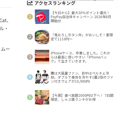
アクセスランキング
【今日から】最大30％ポイント還元！
PayPay自治体キャンペーン 2026年8月
at、
開始分
カル・
「鬼おろし牛タン丼」がおいしそ！夏限
定で1110円～
、ムー
iPhoneケース、卒業しました。これか
らは最高に使いやすい「iPhoneバッ
ク」で生きていきます。
腰は大風量ファン、背中はペルチェ冷
却。ダブルで身体を冷やす1着2役のファ
ン付きウェアが10,980円
【今週】食べ放題2000円以下へ！ 7日間
限定、しゃぶ葉ランチがお得