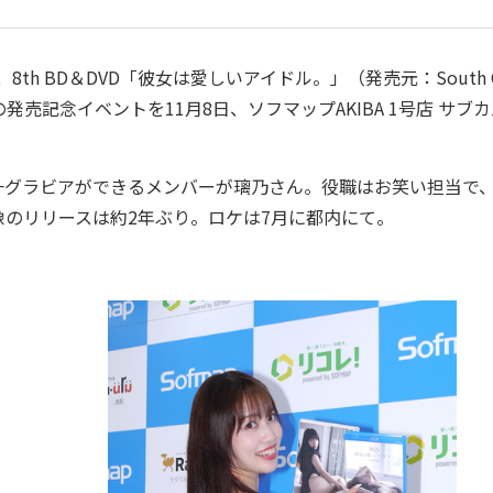
h BD＆DVD「彼女は愛しいアイドル。」（発売元：South C
円）の発売記念イベントを11月8日、ソフマップAKIBA 1号店 サブ
グラビアができるメンバーが璃乃さん。役職はお笑い担当で
のリリースは約2年ぶり。ロケは7月に都内にて。