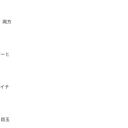
、両方
バーと
イチ
、目玉