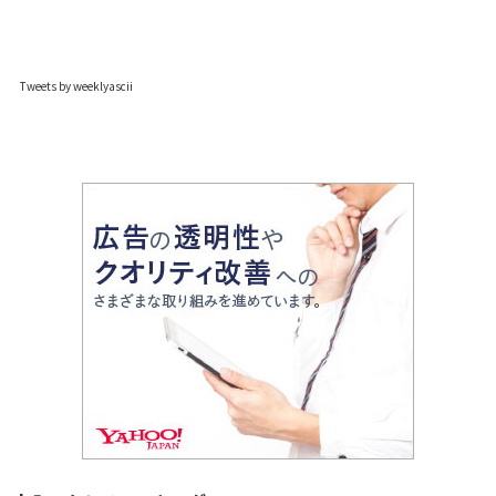
Tweets by weeklyascii