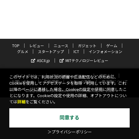
TOP
レビュー
ニュース
ガジェット
ゲーム
グルメ
スタートアップ
ICT
インフォメーション
ASCII.jp
MITテクノロジーレビュー
サイトポリシー
プライバシーポリシー
運営会社
このサイトでは、利用状況の把握や広告配信などのために、
お問い合わせ
広告掲載
スタッフ募集
電子版について
Cookieを使用してアクセスデータを取得・利用しています。これ
以降のページに遷移した場合、Cookieの設定や使用に同意したこ
©KADOKAWA ASCII Research Laboratories, Inc. 2026
とになります。Cookieの設定や使用の詳細、オプトアウトについ
ては
詳細
をご覧ください。
同意する
＞プライバシーポリシー