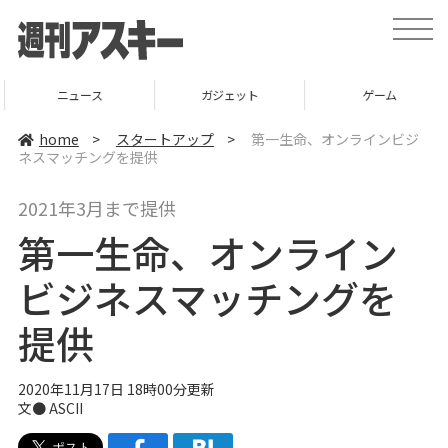
t
o
g
g
l
ニュース
ガジェット
ゲーム
e
n
a
home
>
スタートアップ
>
第一生命、オンラインビジ
v
ネスマッチングを提供
i
g
a
2021年3月まで提供
t
i
第一生命、オンライン
o
n
ビジネスマッチングを
提供
2020年11月17日 18時00分更新
文● ASCII