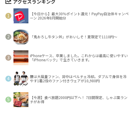
アクセスランキング
【今日から】最大30％ポイント還元！PayPay自治体キャンペ
ーン 2026年8月開始分
「鬼おろし牛タン丼」がおいしそ！夏限定で1110円～
iPhoneケース、卒業しました。これからは最高に使いやすい
「iPhoneバック」で生きていきます。
腰は大風量ファン、背中はペルチェ冷却。ダブルで身体を冷
やす1着2役のファン付きウェアが10,980円
【今週】食べ放題2000円以下へ！ 7日間限定、しゃぶ葉ラン
チがお得